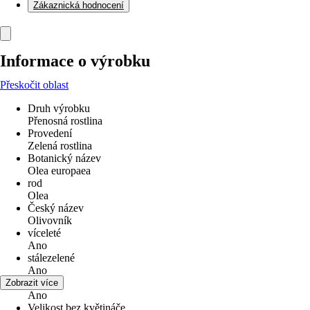
Zákaznická hodnocení
Informace o výrobku
Přeskočit oblast
Druh výrobku
Přenosná rostlina
Provedení
Zelená rostlina
Botanický název
Olea europaea
rod
Olea
Český název
Olivovník
víceleté
Ano
stálezelené
Ano
Květ
Zobrazit více
Ano
Velikost bez květináče