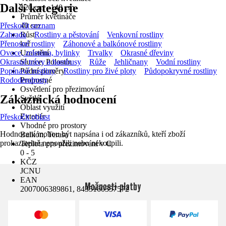
Další kategorie
120 cm - 140 cm
Průměr květináče
Přeskočit seznam
40 cm
Zahrada
Růst
Rostliny a pěstování
Venkovní rostliny
Přenosné rostliny
keř
Záhonové a balkónové rostliny
Ovoce, zelenina, bylinky
Umístění
Trvalky
Okrasné dřeviny
Okrasné trávy a bambusy
Slunce, Polostín
Růže
Jehličnany
Vodní rostliny
Popínavé rostliny
Půdní poměry
Rostliny pro živé ploty
Půdopokryvné rostliny
Rododendrony
Propustné
Osvětlení pro přezimování
Zákaznická hodnocení
Světlá
Oblast využití
Exteriér
Přeskočit oblast
Vhodné pro prostory
Hodnocení mohou být napsána i od zákazníků, kteří zboží
Balkón, Terasa
prokazatelně nepoužili nebo nekoupili.
Teplota pro přezimování v C
0 - 5
KČZ
JCNU
EAN
Možnosti platby
2007006389861, 8435160357572