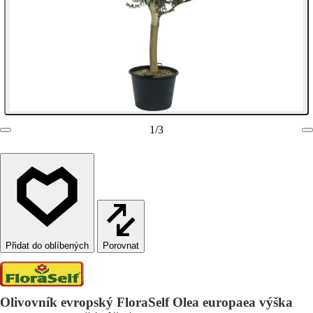
1
/
3
Porovnat
Olivovník evropský FloraSelf Olea europaea výška