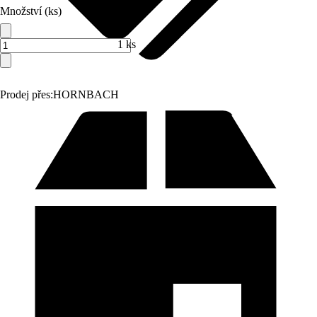
Množství (ks)
1 ks
Prodej přes:
HORNBACH