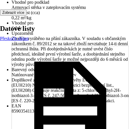
Vhodné pro podklad
Armovací stěrka v zateplovacím systému
Vydatnost (cca)
Zobrazit více
0,22 m²/kg
Vhodné pro
Datové listy
Stěny
Upozornění
Přeskočit oblast
Zboží je vyráběno na přání zákazníka. V souladu s občanským
zákoníkem č. 89/2012 se na takové zboží nevztahuje 14-ti denní
ochranná lhůta. Při doobjednávkách je nutné uvést číslo
předchozí, ideálně první výrobní šarže, a doobjednání stejného
odstínu podle výrobní šarže je možné nejpozději do 6 měsíců od
výroby původní šarže.
Barevný odstín
Natónované v centru míchání barev
Doplňkové znaky nebezpečnosti (věty EUH)
(EUH210) Na vyžádání je k dispozici bezpečnostní list.,
(EUH208) Obsahuje reakční hmota z: 5-chlor-2-methyl-2H-
isothiazol-3-on [ES č. 247-500-7] a 2-methyl-2H-isothiazol-3-on
[ES č. 220-239-6] (3:1). Může vyvolat alergickou reakci.
EAN
8590354113546