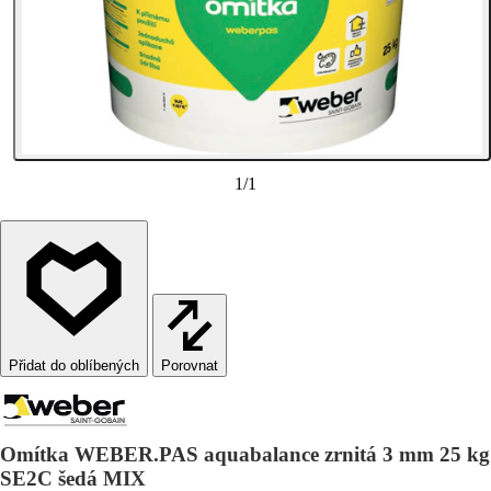
1
/
1
Porovnat
Omítka WEBER.PAS aquabalance zrnitá 3 mm 25 kg
SE2C šedá MIX