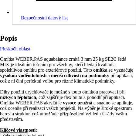
Bezpečnostní datový list
Popis
Přeskočit oblast
Omítka WEBER.PAS aquabalance zrnitá 3 mm 25 kg SE2C šedá
MIX je ideálním řešením pro všechny, kteří hledají kvalitní a
spolehlivou omítku pro exteriérové použití. Tato
omítka
se vyznačuje
vysokou voděodolností
a
menší citlivostí na podmínky
při aplikaci,
což z ní činí perfektní volbu pro různé klimatické podmínky.
Díky použití urychlovače je možné s touto omítkou pracovat i při
nízkých teplotách
, což zajišťuje flexibilitu a pohodlí při aplikaci.
Omítka WEBER.PAS akrylát je
vysoce pružná
a snadno se aplikuje,
což oceníte při realizaci vašich projektů. Na výběr je široké spektrum
barev a struktur, což umožňuje přizpůsobení vzhledu fasády vašim
představám.
Klíčové vlastnosti:
• Vysoká voděodolnost
Zobrazit více