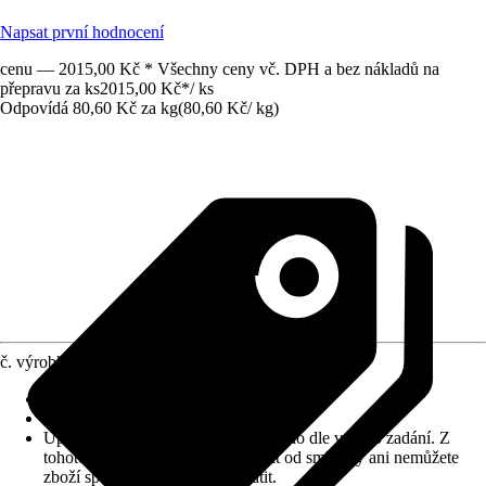
Napsat první hodnocení
cenu — 2015,00 Kč * Všechny ceny vč. DPH a bez nákladů na
přepravu za ks
2015,00 Kč
*
/
ks
Odpovídá 80,60 Kč za kg
(
80,60 Kč
/
kg
)
č. výrobku
10030605
Zrnitost
:
3 mm
Vydatnost (cca)
:
0,22 m²/kg
Upozornění: toto zboží bylo vyrobeno dle vašeho zadání. Z
tohoto důvodu nemůžete odstoupit od smlouvy ani nemůžete
zboží společnosti Hornbach vrátit.