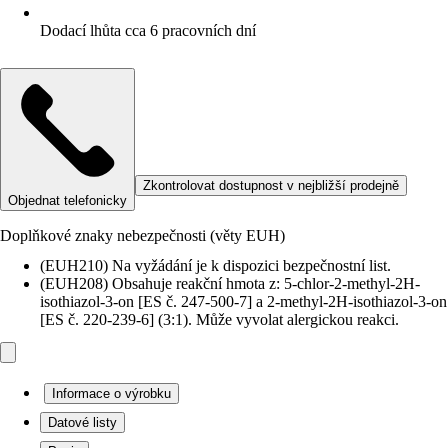
Dodací lhůta cca 6 pracovních dní
Zkontrolovat dostupnost v nejbližší prodejně
Objednat telefonicky
Doplňkové znaky nebezpečnosti (věty EUH)
(EUH210) Na vyžádání je k dispozici bezpečnostní list.
(EUH208) Obsahuje reakční hmota z: 5-chlor-2-methyl-2H-
isothiazol-3-on [ES č. 247-500-7] a 2-methyl-2H-isothiazol-3-on
[ES č. 220-239-6] (3:1). Může vyvolat alergickou reakci.
Informace o výrobku
Datové listy