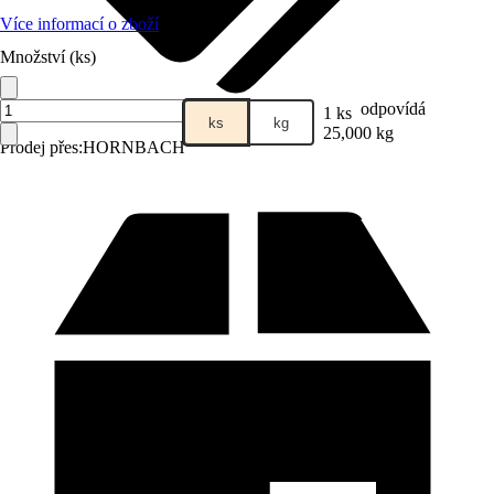
Více informací o zboží
Množství (ks)
odpovídá
1 ks
ks
kg
25,000 kg
Prodej přes:
HORNBACH