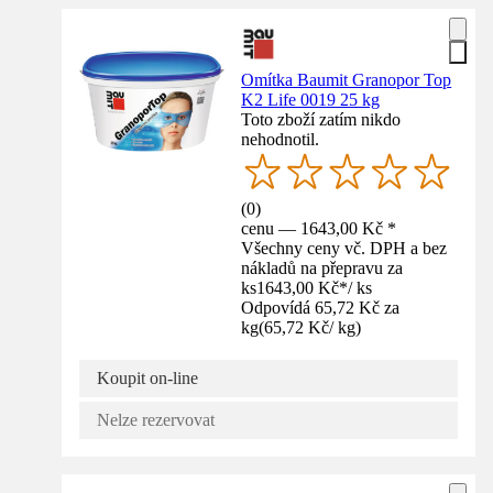
Omítka Baumit Granopor Top
K2 Life 0019 25 kg
Toto zboží zatím nikdo
nehodnotil.
(
0
)
cenu — 1643,00 Kč *
Všechny ceny vč. DPH a bez
nákladů na přepravu za
ks
1643,00 Kč
*
/
ks
Odpovídá 65,72 Kč za
kg
(
65,72 Kč
/
kg
)
Koupit on-line
Nelze rezervovat