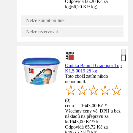
Odpovídá 66,20 Kč za
kg
(
66,20 Kč
/
kg
)
Nelze koupit on-line
Nelze rezervovat
Omítka Baumit Granopor Top
K1,5 0019 25 kg
Toto zboží zatím nikdo
nehodnotil.
(
0
)
cenu — 1643,00 Kč *
Všechny ceny vč. DPH a bez
nákladů na přepravu za
ks
1643,00 Kč
*
/
ks
Odpovídá 65,72 Kč za
kg
(
65,72 Kč
/
kg
)