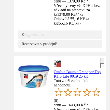
cenu — 1379,00 Kč *
Všechny ceny vč. DPH a bez
nákladů na přepravu za
ks
1379,00 Kč
*
/
ks
Odpovídá 55,16 Kč za
kg
(
55,16 Kč
/
kg
)
Koupit on-line
Rezervovat v prodejně
Omítka Baumit Granopor Top
K1,5 Life 0019 25 kg
Toto zboží zatím nikdo
nehodnotil.
(
0
)
cenu — 1643,00 Kč *
Všechny ceny vč. DPH a bez