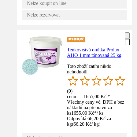
Nelze koupit on-line
Nelze rezervovat
Tenkovrstvá omítka Prolux
AHO 1 mm tónovaná 25 kg
Toto zboží zatím nikdo
nehodnotil.
(
0
)
cenu — 1655,00 Kč *
Všechny ceny vč. DPH a bez
nákladů na přepravu za
ks
1655,00 Kč
*
/
ks
Odpovídá 66,20 Kč za
kg
(
66,20 Kč
/
kg
)