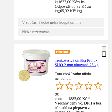
ks
1633,00 Kč
*
/
ks
Odpovídá 65,32 Kč za
kg
(
65,32 Kč
/
kg
)
V současné době nelze koupit on-line
Nelze rezervovat
Tenkovrstvá omítka Prolux
SHO 2 mm tónovaná 25 kg
Toto zboží zatím nikdo
nehodnotil.
(
0
)
cenu — 1885,00 Kč *
Všechny ceny vč. DPH a bez
nákladů na přepravu za