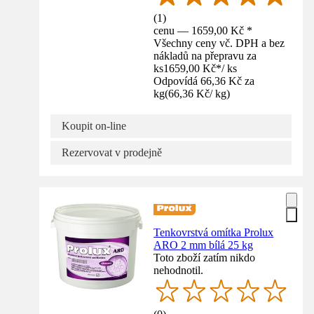
(
1
)
cenu — 1659,00 Kč *
Všechny ceny vč. DPH a bez
nákladů na přepravu za
ks
1659,00 Kč
*
/
ks
Odpovídá 66,36 Kč za
kg
(
66,36 Kč
/
kg
)
Koupit on-line
Rezervovat v prodejně
Tenkovrstvá omítka Prolux
ARO 2 mm bílá 25 kg
Toto zboží zatím nikdo
nehodnotil.