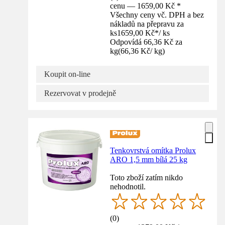
cenu — 1659,00 Kč *
Všechny ceny vč. DPH a bez
nákladů na přepravu za
ks
1659,00 Kč
*
/
ks
Odpovídá 66,36 Kč za
kg
(
66,36 Kč
/
kg
)
Koupit on-line
Rezervovat v prodejně
Tenkovrstvá omítka Prolux
ARO 1,5 mm bílá 25 kg
Toto zboží zatím nikdo
nehodnotil.
(
0
)