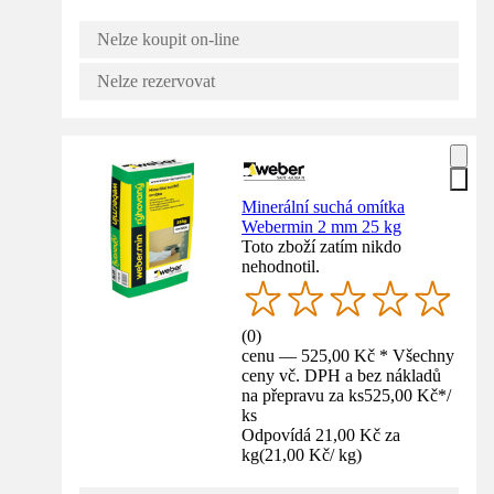
Nelze koupit on-line
Nelze rezervovat
Minerální suchá omítka
Webermin 2 mm 25 kg
Toto zboží zatím nikdo
nehodnotil.
(
0
)
cenu — 525,00 Kč * Všechny
ceny vč. DPH a bez nákladů
na přepravu za ks
525,00 Kč
*
/
ks
Odpovídá 21,00 Kč za
kg
(
21,00 Kč
/
kg
)