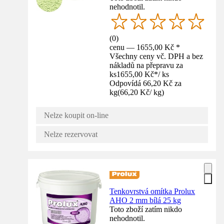
nehodnotil.
(
0
)
cenu — 1655,00 Kč *
Všechny ceny vč. DPH a bez
nákladů na přepravu za
ks
1655,00 Kč
*
/
ks
Odpovídá 66,20 Kč za
kg
(
66,20 Kč
/
kg
)
Nelze koupit on-line
Nelze rezervovat
Tenkovrstvá omítka Prolux
AHO 2 mm bílá 25 kg
Toto zboží zatím nikdo
nehodnotil.