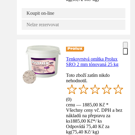
Koupit on-line
Nelze rezervovat
Tenkovrstvá omítka Prolux
SRO 2 mm tónovaná 25 kg
Toto zboží zatím nikdo
nehodnotil.
(
0
)
cenu — 1885,00 Kč *
Všechny ceny vč. DPH a bez
nákladů na přepravu za
ks
1885,00 Kč
*
/
ks
Odpovídá 75,40 Kč za
kg
(
75,40 Kč
/
kg
)