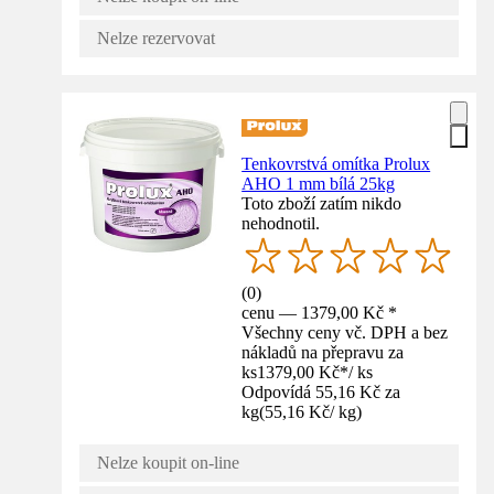
Nelze rezervovat
Tenkovrstvá omítka Prolux
AHO 1 mm bílá 25kg
Toto zboží zatím nikdo
nehodnotil.
(
0
)
cenu — 1379,00 Kč *
Všechny ceny vč. DPH a bez
nákladů na přepravu za
ks
1379,00 Kč
*
/
ks
Odpovídá 55,16 Kč za
kg
(
55,16 Kč
/
kg
)
Nelze koupit on-line