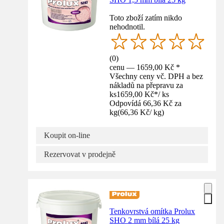
Toto zboží zatím nikdo
nehodnotil.
(
0
)
cenu — 1659,00 Kč *
Všechny ceny vč. DPH a bez
nákladů na přepravu za
ks
1659,00 Kč
*
/
ks
Odpovídá 66,36 Kč za
kg
(
66,36 Kč
/
kg
)
Koupit on-line
Rezervovat v prodejně
Tenkovrstvá omítka Prolux
SHO 2 mm bílá 25 kg