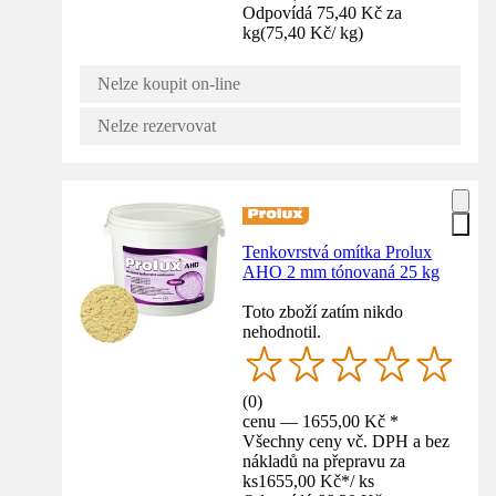
Odpovídá 75,40 Kč za
kg
(
75,40 Kč
/
kg
)
Nelze koupit on-line
Nelze rezervovat
Tenkovrstvá omítka Prolux
AHO 2 mm tónovaná 25 kg
Toto zboží zatím nikdo
nehodnotil.
(
0
)
cenu — 1655,00 Kč *
Všechny ceny vč. DPH a bez
nákladů na přepravu za
ks
1655,00 Kč
*
/
ks