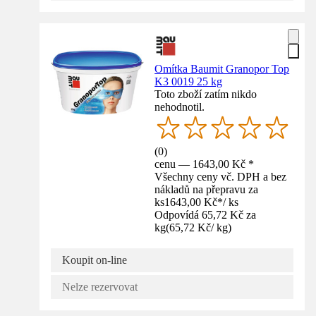
Omítka Baumit Granopor Top
K3 0019 25 kg
Toto zboží zatím nikdo
nehodnotil.
(
0
)
cenu — 1643,00 Kč *
Všechny ceny vč. DPH a bez
nákladů na přepravu za
ks
1643,00 Kč
*
/
ks
Odpovídá 65,72 Kč za
kg
(
65,72 Kč
/
kg
)
Koupit on-line
Nelze rezervovat