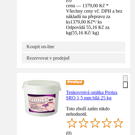
(
0
)
cenu — 1379,00 Kč *
Všechny ceny vč. DPH a bez
nákladů na přepravu za
ks
1379,00 Kč
*
/
ks
Odpovídá 55,16 Kč za
kg
(
55,16 Kč
/
kg
)
Koupit on-line
Rezervovat v prodejně
Tenkovrstvá omítka Prolux
SRO 1,5 mm bílá 25 kg
Toto zboží zatím nikdo
nehodnotil.
(
0
)