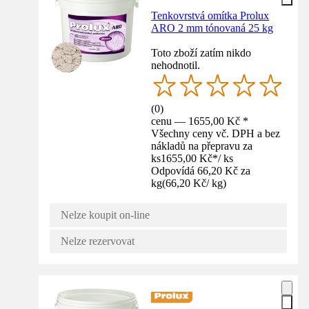
Tenkovrstvá omítka Prolux
ARO 2 mm tónovaná 25 kg
Toto zboží zatím nikdo
nehodnotil.
(
0
)
cenu — 1655,00 Kč *
Všechny ceny vč. DPH a bez
nákladů na přepravu za
ks
1655,00 Kč
*
/
ks
Odpovídá 66,20 Kč za
kg
(
66,20 Kč
/
kg
)
Nelze koupit on-line
Nelze rezervovat