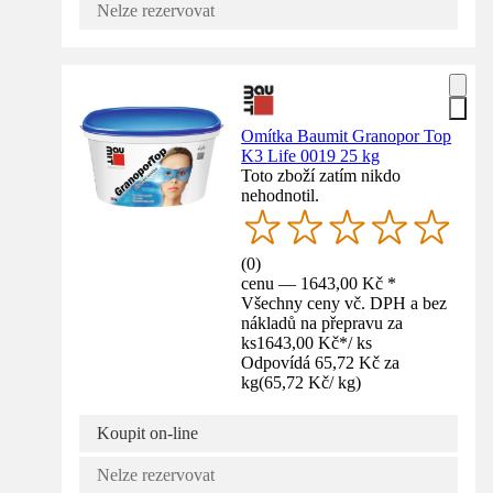
Nelze rezervovat
Omítka Baumit Granopor Top
K3 Life 0019 25 kg
Toto zboží zatím nikdo
nehodnotil.
(
0
)
cenu — 1643,00 Kč *
Všechny ceny vč. DPH a bez
nákladů na přepravu za
ks
1643,00 Kč
*
/
ks
Odpovídá 65,72 Kč za
kg
(
65,72 Kč
/
kg
)
Koupit on-line
Nelze rezervovat