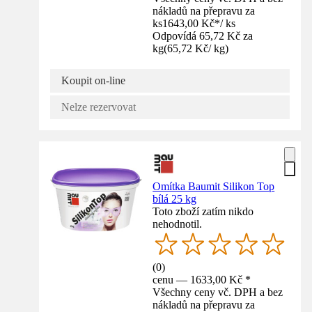
nákladů na přepravu za
ks
1643,00 Kč
*
/
ks
Odpovídá 65,72 Kč za
kg
(
65,72 Kč
/
kg
)
Koupit on-line
Nelze rezervovat
Omítka Baumit Silikon Top
bílá 25 kg
Toto zboží zatím nikdo
nehodnotil.
(
0
)
cenu — 1633,00 Kč *
Všechny ceny vč. DPH a bez
nákladů na přepravu za