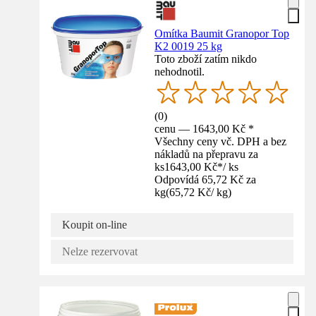
Omítka Baumit Granopor Top
K2 0019 25 kg
Toto zboží zatím nikdo
nehodnotil.
(
0
)
cenu — 1643,00 Kč *
Všechny ceny vč. DPH a bez
nákladů na přepravu za
ks
1643,00 Kč
*
/
ks
Odpovídá 65,72 Kč za
kg
(
65,72 Kč
/
kg
)
Koupit on-line
Nelze rezervovat