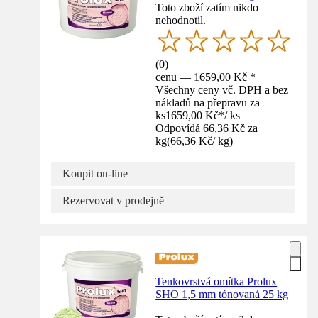
Toto zboží zatím nikdo
nehodnotil.
(
0
)
cenu — 1659,00 Kč *
Všechny ceny vč. DPH a bez
nákladů na přepravu za
ks
1659,00 Kč
*
/
ks
Odpovídá 66,36 Kč za
kg
(
66,36 Kč
/
kg
)
Koupit on-line
Rezervovat v prodejně
Tenkovrstvá omítka Prolux
SHO 1,5 mm tónovaná 25 kg