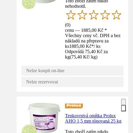
Toto zboží zatím nikdo
nehodnotil.
(
0
)
cenu — 1885,00 Kč *
Všechny ceny vč. DPH a bez
nákladů na přepravu za
ks
1885,00 Kč
*
/
ks
Odpovídá 75,40 Kč za
kg
(
75,40 Kč
/
kg
)
Nelze koupit on-line
Nelze rezervovat
Tenkovrstvá omítka Prolux
AHO 1,5 mm tónovaná 25 kg
Toto zboží zatím nikdo