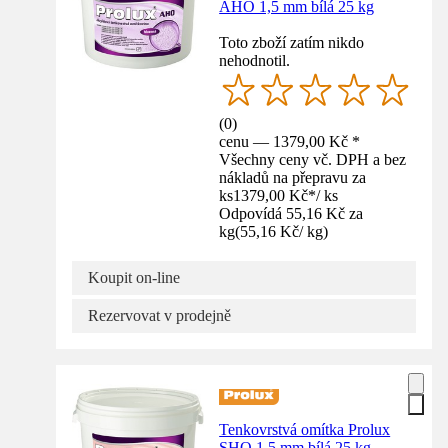
AHO 1,5 mm bílá 25 kg
Toto zboží zatím nikdo
nehodnotil.
(
0
)
cenu — 1379,00 Kč *
Všechny ceny vč. DPH a bez
nákladů na přepravu za
ks
1379,00 Kč
*
/
ks
Odpovídá 55,16 Kč za
kg
(
55,16 Kč
/
kg
)
Koupit on-line
Rezervovat v prodejně
Tenkovrstvá omítka Prolux
SHO 1,5 mm bílá 25 kg