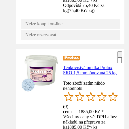
ks
1885,00 Kč
*
/
ks
Odpovídá 75,40 Kč za
kg
(
75,40 Kč
/
kg
)
Nelze koupit on-line
Nelze rezervovat
Tenkovrstvá omítka Prolux
SRO 1,5 mm tónovaná 25 kg
Toto zboží zatím nikdo
nehodnotil.
(
0
)
cenu — 1885,00 Kč *
Všechny ceny vč. DPH a bez
nákladů na přepravu za
ks
1885,00 Kč
*
/
ks