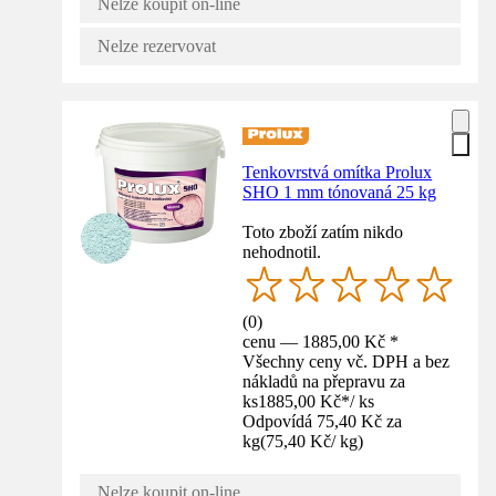
Nelze koupit on-line
Nelze rezervovat
Tenkovrstvá omítka Prolux
SHO 1 mm tónovaná 25 kg
Toto zboží zatím nikdo
nehodnotil.
(
0
)
cenu — 1885,00 Kč *
Všechny ceny vč. DPH a bez
nákladů na přepravu za
ks
1885,00 Kč
*
/
ks
Odpovídá 75,40 Kč za
kg
(
75,40 Kč
/
kg
)
Nelze koupit on-line