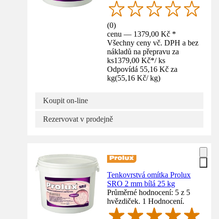
(
0
)
cenu — 1379,00 Kč *
Všechny ceny vč. DPH a bez
nákladů na přepravu za
ks
1379,00 Kč
*
/
ks
Odpovídá 55,16 Kč za
kg
(
55,16 Kč
/
kg
)
Koupit on-line
Rezervovat v prodejně
Tenkovrstvá omítka Prolux
SRO 2 mm bílá 25 kg
Průměrné hodnocení: 5 z 5
hvězdiček. 1 Hodnocení.