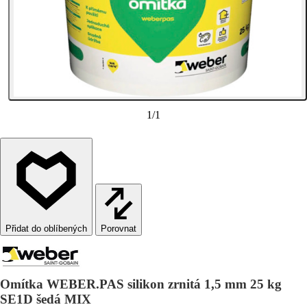
1
/
1
Porovnat
Omítka WEBER.PAS silikon zrnitá 1,5 mm 25 kg
SE1D šedá MIX