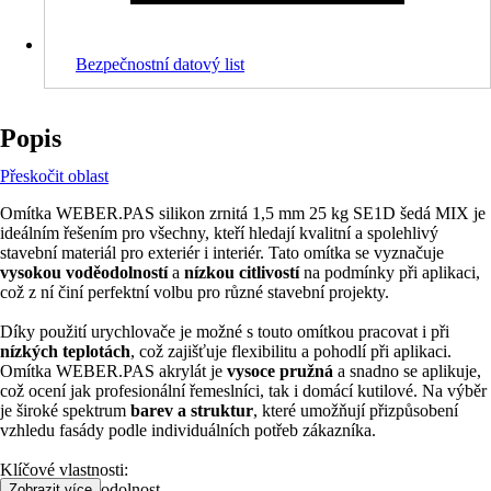
Bezpečnostní datový list
Popis
Přeskočit oblast
Omítka WEBER.PAS silikon zrnitá 1,5 mm 25 kg SE1D šedá MIX je
ideálním řešením pro všechny, kteří hledají kvalitní a spolehlivý
stavební materiál pro exteriér i interiér. Tato omítka se vyznačuje
vysokou voděodolností
a
nízkou citlivostí
na podmínky při aplikaci,
což z ní činí perfektní volbu pro různé stavební projekty.
Díky použití urychlovače je možné s touto omítkou pracovat i při
nízkých teplotách
, což zajišťuje flexibilitu a pohodlí při aplikaci.
Omítka WEBER.PAS akrylát je
vysoce pružná
a snadno se aplikuje,
což ocení jak profesionální řemeslníci, tak i domácí kutilové. Na výběr
je široké spektrum
barev a struktur
, které umožňují přizpůsobení
vzhledu fasády podle individuálních potřeb zákazníka.
Klíčové vlastnosti:
• Vysoká voděodolnost
Zobrazit více