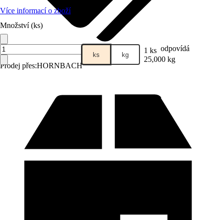
Více informací o zboží
Množství (ks)
odpovídá
1 ks
ks
kg
25,000 kg
Prodej přes:
HORNBACH