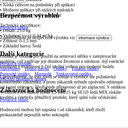
• Nízká citlivost na podmínky při aplikaci
• Možnost aplikace při nízkých teplotách
Bezpečnost výrobků
• Široké spektrum barev a struktur
Technická specifikace:
Přeskočit oblast
• Obsah: 25.0 kg
• Vydatnost (cca): 0.44 m²/kg
Zodpovědnost za bezpečnost výrobku viz
.
informace výrobce
• Zrnitost: 0-1,5 mm
• Základní barva: Šedá
Další kategorie
Omítka je vhodná pro použití na armovací stěrku v zateplovacím
systému, což zajišťuje její dlouhou životnost a odolnost. Její estetické
Přeskočit seznam
vlastnosti a trvanlivost ji činí ideální volbou pro moderní fasády.
Stavebniny
Hrubá stavba
Omítky
Fasádní omítky
Pastovité omítky
Marmolit
Tenkovrstvé omítky
Upozorňujeme, že toto zboží se tónuje u výrobce dle požadavků
Míchání fasádních omítek
konkrétního zákazníka, a proto zákazník nebude oprávněn odstoupit
od kupní smlouvy. Zboží bude připraveno až po zaplacení. S omítkou
Zákaznická hodnocení
WEBER.PAS silikon zrnitá 1,5 mm 25 kg SE1D šedá MIX získáte
kvalitní a esteticky přitažlivý produkt, který splní vaše očekávání.
Přeskočit oblast
Hodnocení mohou být napsána i od zákazníků, kteří zboží
prokazatelně nepoužili nebo nekoupili.