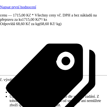
Napsat první hodnocení
cenu — 1715,00 Kč * Všechny ceny vč. DPH a bez nákladů na
přepravu za ks
1715,00 Kč
*
/
ks
Odpovídá 68,60 Kč za kg
(
68,60 Kč
/
kg
)
č. výrobku
10030706
Zrnitost
:
0-1,5 mm
Vydatnost (cca)
:
0,44 m²/kg
Upozornění: toto zboží bylo vyrobeno dle vašeho zadání. Z
tohoto důvodu nemůžete odstoupit od smlouvy ani nemůžete
zboží společnosti Hornbach vrátit.