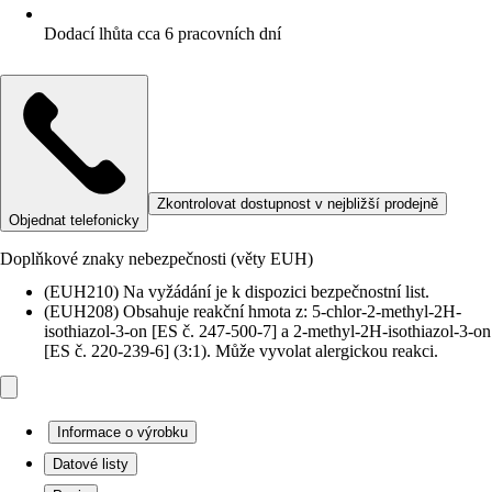
Dodací lhůta cca 6 pracovních dní
Zkontrolovat dostupnost v nejbližší prodejně
Objednat telefonicky
Doplňkové znaky nebezpečnosti (věty EUH)
(EUH210) Na vyžádání je k dispozici bezpečnostní list.
(EUH208) Obsahuje reakční hmota z: 5-chlor-2-methyl-2H-
isothiazol-3-on [ES č. 247-500-7] a 2-methyl-2H-isothiazol-3-on
[ES č. 220-239-6] (3:1). Může vyvolat alergickou reakci.
Informace o výrobku
Datové listy