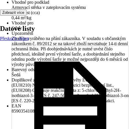
Vhodné pro podklad
Armovací stěrka v zateplovacím systému
Vydatnost (cca)
Zobrazit více
0,44 m²/kg
Vhodné pro
Datové listy
Stěny
Upozornění
Přeskočit oblast
Zboží je vyráběno na přání zákazníka. V souladu s občanským
zákoníkem č. 89/2012 se na takové zboží nevztahuje 14-ti denní
ochranná lhůta. Při doobjednávkách je nutné uvést číslo
předchozí, ideálně první výrobní šarže, a doobjednání stejného
odstínu podle výrobní šarže je možné nejpozději do 6 měsíců od
výroby původní šarže.
Barevný odstín
Šedá
Doplňkové znaky nebezpečnosti (věty EUH)
(EUH210) Na vyžádání je k dispozici bezpečnostní list.,
(EUH208) Obsahuje reakční hmota z: 5-chlor-2-methyl-2H-
isothiazol-3-on [ES č. 247-500-7] a 2-methyl-2H-isothiazol-3-on
[ES č. 220-239-6] (3:1). Může vyvolat alergickou reakci.
EAN
8590354108511