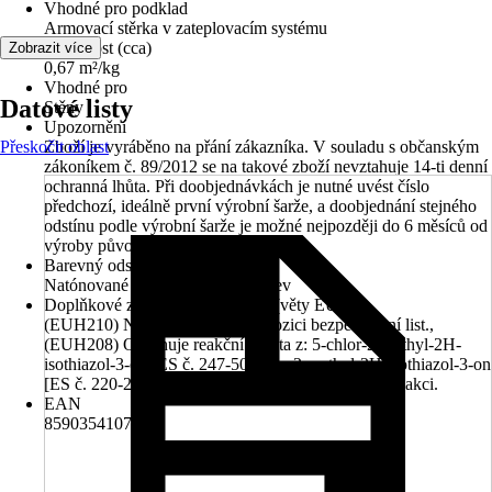
Vhodné pro podklad
Armovací stěrka v zateplovacím systému
Vydatnost (cca)
Zobrazit více
0,67 m²/kg
Vhodné pro
Datové listy
Stěny
Upozornění
Přeskočit oblast
Zboží je vyráběno na přání zákazníka. V souladu s občanským
zákoníkem č. 89/2012 se na takové zboží nevztahuje 14-ti denní
ochranná lhůta. Při doobjednávkách je nutné uvést číslo
předchozí, ideálně první výrobní šarže, a doobjednání stejného
odstínu podle výrobní šarže je možné nejpozději do 6 měsíců od
výroby původní šarže.
Barevný odstín
Natónované v centru míchání barev
Doplňkové znaky nebezpečnosti (věty EUH)
(EUH210) Na vyžádání je k dispozici bezpečnostní list.,
(EUH208) Obsahuje reakční hmota z: 5-chlor-2-methyl-2H-
isothiazol-3-on [ES č. 247-500-7] a 2-methyl-2H-isothiazol-3-on
[ES č. 220-239-6] (3:1). Může vyvolat alergickou reakci.
EAN
8590354107873