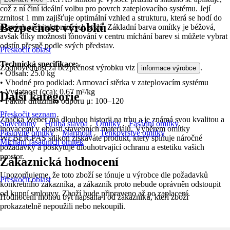
což z ní činí ideální volbu pro povrch zateplovacího systému. Její
zrnitost 1 mm zajišťuje optimální vzhled a strukturu, která se hodí do
Bezpečnost výrobků
různých architektonických stylů. Základní barva omítky je béžová,
avšak díky možnosti tónování v centru míchání barev si můžete vybrat
odstín přesně podle svých představ.
Přeskočit oblast
Technická specifikace:
Zodpovědnost za bezpečnost výrobku viz
.
informace výrobce
• Obsah: 25.0 kg
• Vhodné pro podklad: Armovací stěrka v zateplovacím systému
• Vydatnost (cca): 0.67 m²/kg
Další kategorie
• Faktor difuzního odporu μ: 100–120
Přeskočit seznam
Značka Weber má dlouhou historii na trhu a je známá svou kvalitou a
Stavebniny
Hrubá stavba
Omítky
Fasádní omítky
inovacemi v oblasti stavebních materiálů. Výběrem omítky
Pastovité omítky
Marmolit
Tenkovrstvé omítky
WEBER.PAS silikon získáváte produkt, který splňuje náročné
Míchání fasádních omítek
požadavky a poskytuje dlouhotrvající ochranu a estetiku vašich
prostor.
Zákaznická hodnocení
Upozorňujeme, že toto zboží se tónuje u výrobce dle požadavků
Přeskočit oblast
konkrétního zákazníka, a zákazník proto nebude oprávněn odstoupit
od kupní smlouvy. Zboží bude připraveno až po zaplacení.
Hodnocení mohou být napsána i od zákazníků, kteří zboží
prokazatelně nepoužili nebo nekoupili.