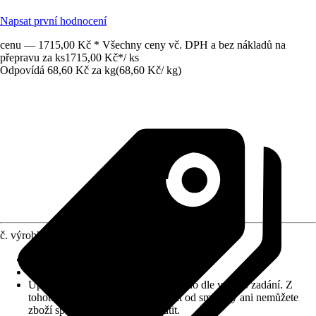
Napsat první hodnocení
cenu — 1715,00 Kč * Všechny ceny vč. DPH a bez nákladů na
přepravu za ks
1715,00 Kč
*
/
ks
Odpovídá 68,60 Kč za kg
(
68,60 Kč
/
kg
)
č. výrobku
10030715
Zrnitost
:
1 mm
Vydatnost (cca)
:
0,67 m²/kg
Upozornění: toto zboží bylo vyrobeno dle vašeho zadání. Z
tohoto důvodu nemůžete odstoupit od smlouvy ani nemůžete
zboží společnosti Hornbach vrátit.