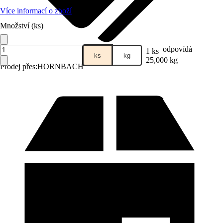
Více informací o zboží
Množství (ks)
odpovídá
1 ks
ks
kg
25,000 kg
Prodej přes:
HORNBACH