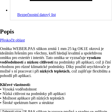
Bezpečnostní datový list
Popis
Přeskočit oblast
Omítka WEBER.PAS silikon zrnitá 1 mm 25 kg OK1E okrová je
ideálním řešením pro všechny, kteří hledají kvalitní a spolehlivou
omítku pro exteriér i interiér. Tato omítka se vyznačuje
vysokou
voděodolností
a
nízkou citlivostí
na podmínky při aplikaci, což ji činí
vhodnou pro různé klimatické podmínky. Díky použití urychlovače je
možné s ní pracovat i při
nízkých teplotách
, což zajišťuje flexibilitu a
pohodlí při aplikaci.
Klíčové vlastnosti:
• Vysoká voděodolnost
• Nízká citlivost na podmínky při aplikaci
• Možnost aplikace při nízkých teplotách
• Široké spektrum barev a struktur
Omítka WEBER.PAS silikon je vysoce pružná a snadno se aplikuje,
Zobrazit více