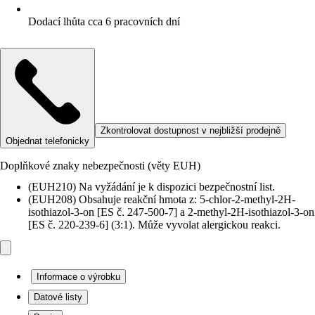
Dodací lhůta cca 6 pracovních dní
Zkontrolovat dostupnost v nejbližší prodejně
Objednat telefonicky
Doplňkové znaky nebezpečnosti (věty EUH)
(EUH210) Na vyžádání je k dispozici bezpečnostní list.
(EUH208) Obsahuje reakční hmota z: 5-chlor-2-methyl-2H-
isothiazol-3-on [ES č. 247-500-7] a 2-methyl-2H-isothiazol-3-on
[ES č. 220-239-6] (3:1). Může vyvolat alergickou reakci.
Informace o výrobku
Datové listy