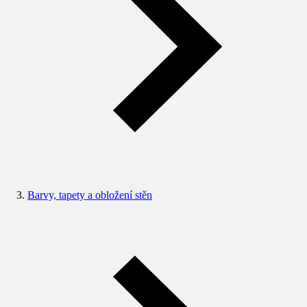
Barvy, tapety a obložení stěn