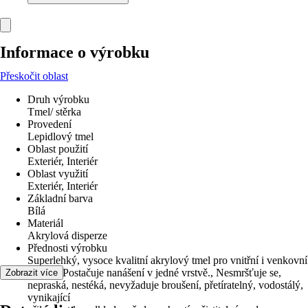
Informace o výrobku
Přeskočit oblast
Druh výrobku
Tmel/ stěrka
Provedení
Lepidlový tmel
Oblast použití
Exteriér, Interiér
Oblast využití
Exteriér, Interiér
Základní barva
Bílá
Materiál
Akrylová disperze
Přednosti výrobku
Superlehký, vysoce kvalitní akrylový tmel pro vnitřní i venkovní
použití, Postačuje nanášení v jedné vrstvě., Nesmršťuje se,
Zobrazit více
nepraská, nestéká, nevyžaduje broušení, přetíratelný, vodostálý,
vynikající