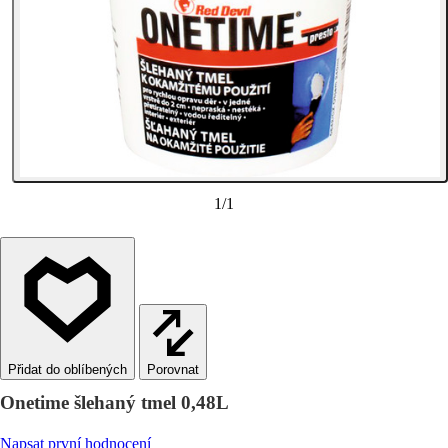
1
/
1
Porovnat
Onetime šlehaný tmel 0,48L
Napsat první hodnocení