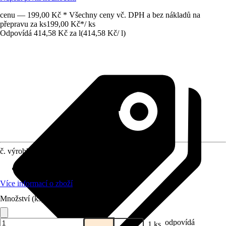
cenu — 199,00 Kč * Všechny ceny vč. DPH a bez nákladů na
přepravu za ks
199,00 Kč
*
/
ks
Odpovídá 414,58 Kč za l
(
414,58 Kč
/
l
)
č. výrobku
4254510
Oblast použití
:
Exteriér, Interiér
Více informací o zboží
Množství (ks)
odpovídá
1 ks