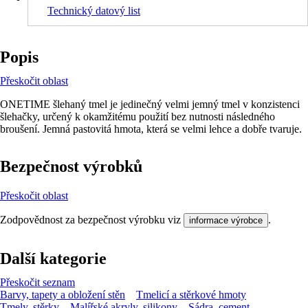
Technický datový list
Popis
Přeskočit oblast
ONETIME šlehaný tmel je jedinečný velmi jemný tmel v konzistenci
šlehačky, určený k okamžitému použití bez nutnosti následného
broušení. Jemná pastovitá hmota, která se velmi lehce a dobře tvaruje.
Bezpečnost výrobků
Přeskočit oblast
Zodpovědnost za bezpečnost výrobku viz
.
informace výrobce
Další kategorie
Přeskočit seznam
Barvy, tapety a obložení stěn
Tmelicí a stěrkové hmoty
Tmely, stěrky
Malířské akryly, silikony
Sádra, cement