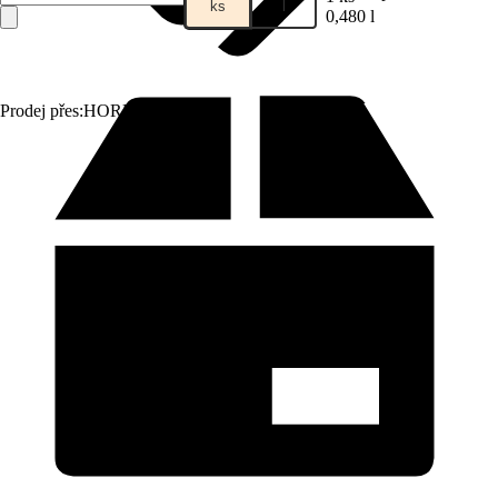
ks
l
0,480 l
Prodej přes:
HORNBACH