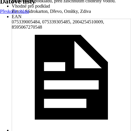
Datové listy
přilnavost k podkladu, před zaschnutím čistitelný vodou.
Vhodné pro podklad
Přeskočit oblast
Beton, Sádrokarton, Dřevo, Omítky, Zdiva
EAN
075339005484, 075339305485, 2004254510009,
8595067270548