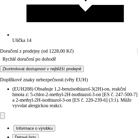
Ulička 14
Doručení z prodejny (od 1228,00 Kč)
Rychlé doručení po dohodě
Zkontrolovat dostupnost v nejbližší prodejně
Doplňkové znaky nebezpečnosti (věty EUH)
(EUH208) Obsahuje 1,2-benzisothiazol-3(2H)-on, reakční
hmota z: 5-chlor-2-methyl-2H-isothiazol-3-on [ES č. 247-500-7]
a 2-methyl-2H-isothiazol-3-on [ES č. 220-239-6] (3:1). Může
vyvolat alergickou reakci.
Informace o výrobku
Datové listy