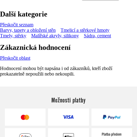
Další kategorie
Přeskočit seznam
Barvy, tapety a obložení stěn
Tmelicí a stěrkové hmoty
Tmely, stěrky
Malířské akryly, silikony
Sádra, cement
Zákaznická hodnocení
Přeskočit oblast
Hodnocení mohou být napsána i od zákazníků, kteří zboží
prokazatelně nepoužili nebo nekoupili.
Možnosti platby