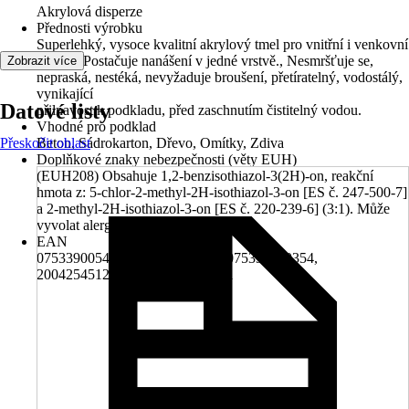
Akrylová disperze
Přednosti výrobku
Superlehký, vysoce kvalitní akrylový tmel pro vnitřní i venkovní
použití, Postačuje nanášení v jedné vrstvě., Nesmršťuje se,
Zobrazit více
nepraská, nestéká, nevyžaduje broušení, přetíratelný, vodostálý,
vynikající
Datové listy
přilnavost k podkladu, před zaschnutím čistitelný vodou.
Vhodné pro podklad
Přeskočit oblast
Beton, Sádrokarton, Dřevo, Omítky, Zdiva
Doplňkové znaky nebezpečnosti (věty EUH)
(EUH208) Obsahuje 1,2-benzisothiazol-3(2H)-on, reakční
hmota z: 5-chlor-2-methyl-2H-isothiazol-3-on [ES č. 247-500-7]
a 2-methyl-2H-isothiazol-3-on [ES č. 220-239-6] (3:1). Může
vyvolat alergickou reakci.
EAN
075339005415, 075339009697, 075339050354,
2004254512003, 8595067240541