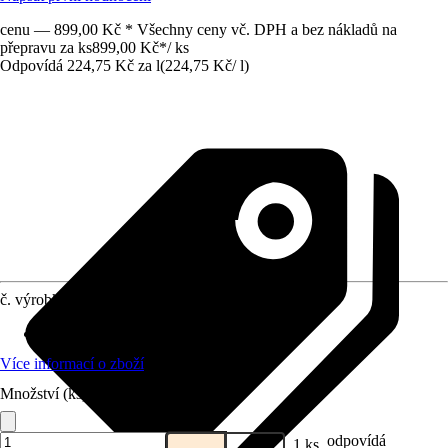
cenu — 899,00 Kč * Všechny ceny vč. DPH a bez nákladů na
přepravu za ks
899,00 Kč
*
/
ks
Odpovídá 224,75 Kč za l
(
224,75 Kč
/
l
)
č. výrobku
4254512
Oblast použití
:
Exteriér, Interiér
Více informací o zboží
Množství (ks)
odpovídá
1 ks