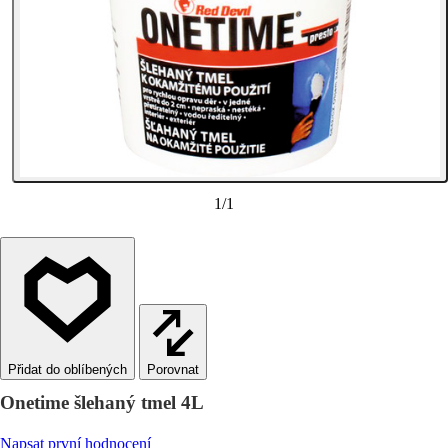
1
/
1
Porovnat
Onetime šlehaný tmel 4L
Napsat první hodnocení