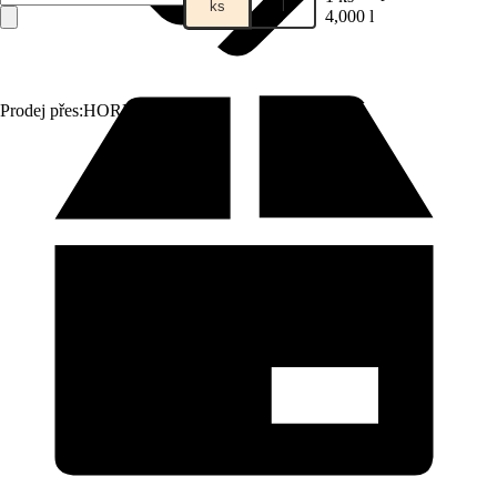
ks
l
4,000 l
Prodej přes:
HORNBACH