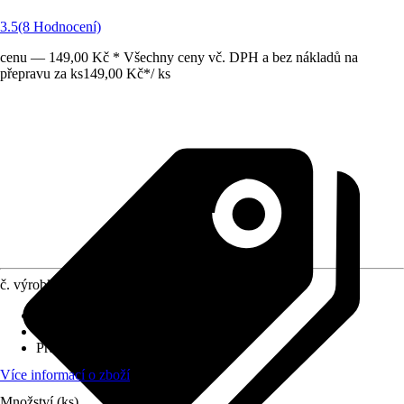
3.5
(8 Hodnocení)
cenu — 149,00 Kč * Všechny ceny vč. DPH a bez nákladů na
přepravu za ks
149,00 Kč
*
/
ks
č. výrobku
6425355
Materiál
:
Dřevo
Výška
:
110 cm
Průměr
:
45 mm
Více informací o zboží
Množství (ks)