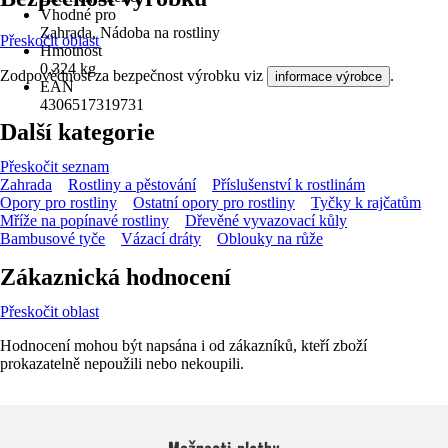
Vhodné pro
Zahrada, Nádoba na rostliny
Přeskočit oblast
Hmotnost
0,324 kg
Zodpovědnost za bezpečnost výrobku viz
.
informace výrobce
EAN
4306517319731
Další kategorie
Přeskočit seznam
Zahrada
Rostliny a pěstování
Příslušenství k rostlinám
Opory pro rostliny
Ostatní opory pro rostliny
Tyčky k rajčatům
Mříže na popínavé rostliny
Dřevěné vyvazovací kůly
Bambusové tyče
Vázací dráty
Oblouky na růže
Zákaznická hodnocení
Přeskočit oblast
Hodnocení mohou být napsána i od zákazníků, kteří zboží
prokazatelně nepoužili nebo nekoupili.