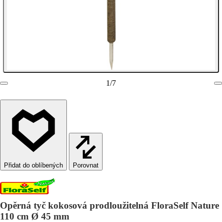
1
/
7
Porovnat
Opěrná tyč kokosová prodloužitelná FloraSelf Nature
110 cm Ø 45 mm