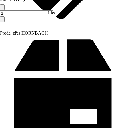
1 ks
Prodej přes:
HORNBACH