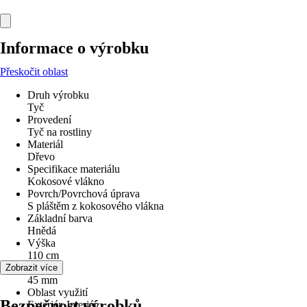
Informace o výrobku
Přeskočit oblast
Druh výrobku
Tyč
Provedení
Tyč na rostliny
Materiál
Dřevo
Specifikace materiálu
Kokosové vlákno
Povrch/Povrchová úprava
S pláštěm z kokosového vlákna
Základní barva
Hnědá
Výška
110 cm
Průměr
Zobrazit více
45 mm
Oblast využití
Bezpečnost výrobků
Exteriér, Interiér