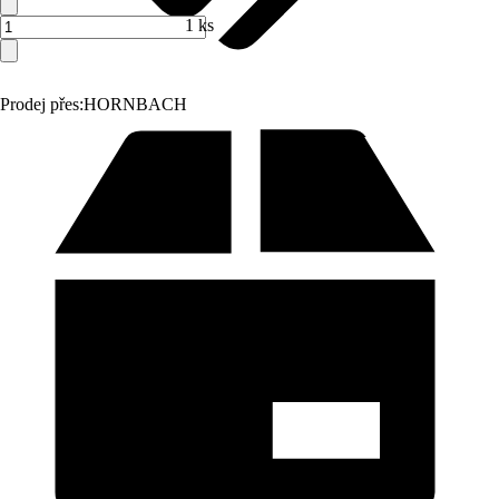
1 ks
Prodej přes:
HORNBACH