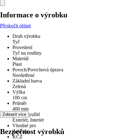
Informace o výrobku
Přeskočit oblast
Druh výrobku
Tyč
Provedení
Tyč na rostliny
Materiál
Plast
Povrch/Povrchová úprava
Neošetřené
Základní barva
Zelená
Výška
100 cm
Průměr
400 mm
Oblast využití
Zobrazit více
Exteriér, Interiér
Vhodné pro
Bezpečnost výrobků
Zahrada
KČZ