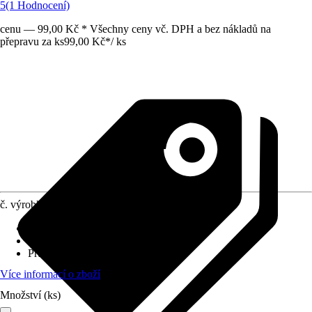
5
(1 Hodnocení)
cenu — 99,00 Kč * Všechny ceny vč. DPH a bez nákladů na
přepravu za ks
99,00 Kč
*
/
ks
č. výrobku
12212199
Materiál
:
Plast
Výška
:
100 cm
Průměr
:
400 mm
Více informací o zboží
Množství (ks)