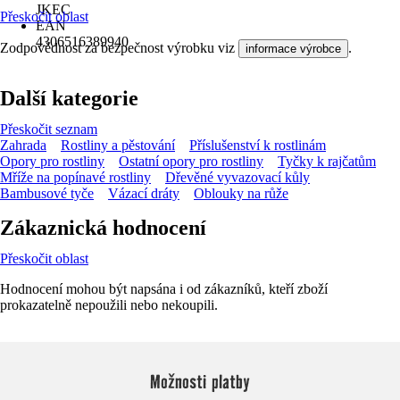
JKEC
Přeskočit oblast
EAN
4306516389940
Zodpovědnost za bezpečnost výrobku viz
.
informace výrobce
Další kategorie
Přeskočit seznam
Zahrada
Rostliny a pěstování
Příslušenství k rostlinám
Opory pro rostliny
Ostatní opory pro rostliny
Tyčky k rajčatům
Mříže na popínavé rostliny
Dřevěné vyvazovací kůly
Bambusové tyče
Vázací dráty
Oblouky na růže
Zákaznická hodnocení
Přeskočit oblast
Hodnocení mohou být napsána i od zákazníků, kteří zboží
prokazatelně nepoužili nebo nekoupili.
Možnosti platby