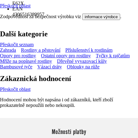
E62X
Přeskočit oblast
EAN
4306516389957
Zodpovědnost za bezpečnost výrobku viz
.
informace výrobce
Další kategorie
Přeskočit seznam
Zahrada
Rostliny a pěstování
Příslušenství k rostlinám
Opory pro rostliny
Ostatní opory pro rostliny
Tyčky k rajčatům
Mříže na popínavé rostliny
Dřevěné vyvazovací kůly
Bambusové tyče
Vázací dráty
Oblouky na růže
Zákaznická hodnocení
Přeskočit oblast
Hodnocení mohou být napsána i od zákazníků, kteří zboží
prokazatelně nepoužili nebo nekoupili.
Možnosti platby