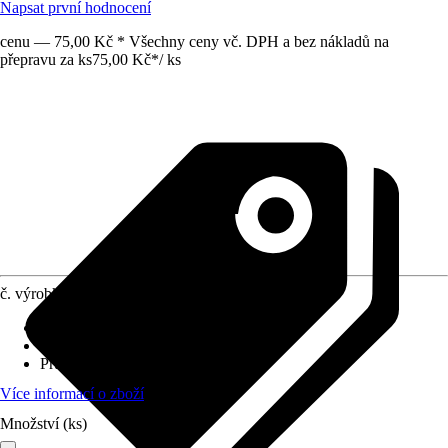
Napsat první hodnocení
cenu — 75,00 Kč * Všechny ceny vč. DPH a bez nákladů na
přepravu za ks
75,00 Kč
*
/
ks
č. výrobku
12212200
Materiál
:
Kov
Výška
:
70 cm
Průměr
:
400 mm
Více informací o zboží
Množství (ks)