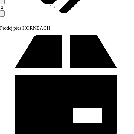
1 ks
Prodej přes:
HORNBACH