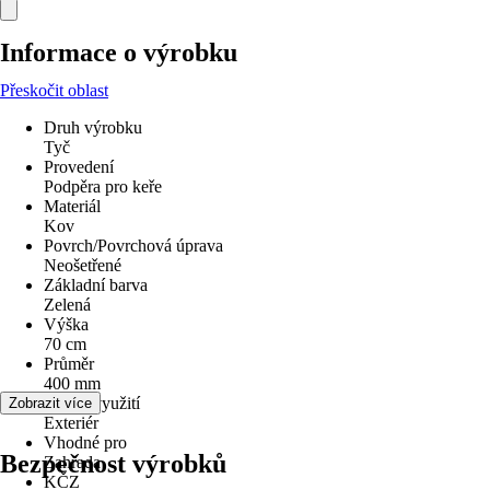
Informace o výrobku
Přeskočit oblast
Druh výrobku
Tyč
Provedení
Podpěra pro keře
Materiál
Kov
Povrch/Povrchová úprava
Neošetřené
Základní barva
Zelená
Výška
70 cm
Průměr
400 mm
Oblast využití
Zobrazit více
Exteriér
Vhodné pro
Bezpečnost výrobků
Zahrada
KČZ