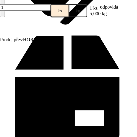
odpovídá
1 ks
ks
kg
5,000 kg
Prodej přes:
HORNBACH