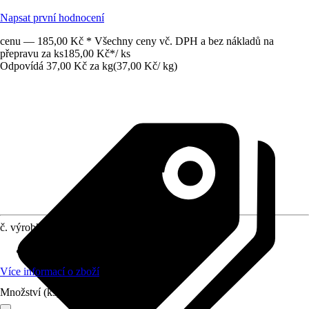
Napsat první hodnocení
cenu — 185,00 Kč * Všechny ceny vč. DPH a bez nákladů na
přepravu za ks
185,00 Kč
*
/
ks
Odpovídá 37,00 Kč za kg
(
37,00 Kč
/
kg
)
č. výrobku
5012218
Oblast použití
:
Strop, Stěna
Více informací o zboží
Množství (ks)