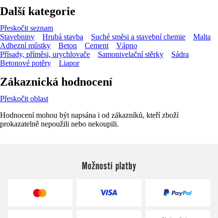
Další kategorie
Přeskočit seznam
Stavebniny
Hrubá stavba
Suché směsi a stavební chemie
Malta
Adhezní můstky
Beton
Cement
Vápno
Přísady, příměsi, urychlovače
Samonivelační stěrky
Sádra
Betonové potěry
Liapor
Zákaznická hodnocení
Přeskočit oblast
Hodnocení mohou být napsána i od zákazníků, kteří zboží
prokazatelně nepoužili nebo nekoupili.
Možnosti platby