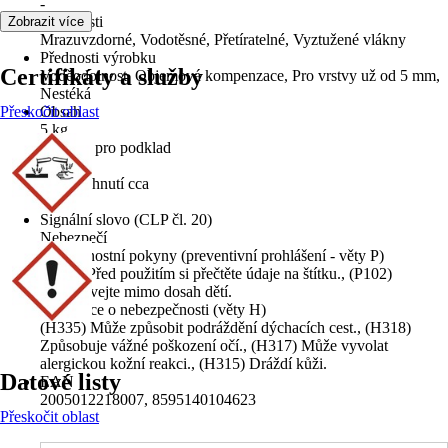
-
Vlastnosti
Zobrazit více
Mrazuvzdorné, Vodotěsné, Přetíratelné, Vyztužené vlákny
Přednosti výrobku
Certifikáty a služby
Voděodolnost, Objemová kompenzace, Pro vrstvy už od 5 mm,
Nestéká
Přeskočit oblast
Obsah
5 kg
Vhodné pro podklad
Beton
Doba schnutí cca
24 h
Signální slovo (CLP čl. 20)
Nebezpečí
Bezpečnostní pokyny (preventivní prohlášení - věty P)
(P103) Před použitím si přečtěte údaje na štítku., (P102)
Uchovávejte mimo dosah dětí.
Informace o nebezpečnosti (věty H)
(H335) Může způsobit podráždění dýchacích cest., (H318)
Způsobuje vážné poškození očí., (H317) Může vyvolat
alergickou kožní reakci., (H315) Dráždí kůži.
Datové listy
EAN
2005012218007, 8595140104623
Přeskočit oblast