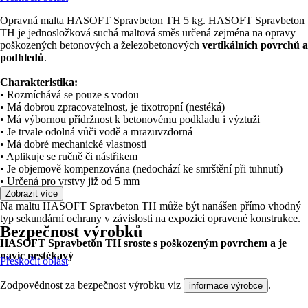
Opravná malta HASOFT Spravbeton TH 5 kg. HASOFT Spravbeton
TH je jednosložková suchá maltová směs určená zejména na opravy
poškozených betonových a železobetonových
vertikálních povrchů a
podhledů
.
Charakteristika:
• Rozmíchává se pouze s vodou
• Má dobrou zpracovatelnost, je tixotropní (nestéká)
• Má výbornou přídržnost k betonovému podkladu i výztuži
• Je trvale odolná vůči vodě a mrazuvzdorná
• Má dobré mechanické vlastnosti
• Aplikuje se ručně či nástřikem
• Je objemově kompenzována (nedochází ke smrštění při tuhnutí)
• Určená pro vrstvy již od 5 mm
Zobrazit více
Na maltu HASOFT Spravbeton TH může být nanášen přímo vhodný
typ sekundární ochrany v závislosti na expozici opravené konstrukce.
Bezpečnost výrobků
HASOFT Spravbeton TH sroste s poškozeným povrchem a je
navíc nestékavý
Přeskočit oblast
Zodpovědnost za bezpečnost výrobku viz
.
informace výrobce