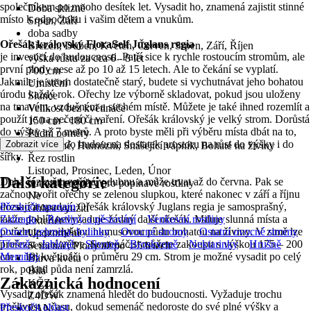
společníkem po mnoho desítek let. Vysadit ho, znamená zajistit stinné
Doba sklizně
místo k odpočinku i vašim dětem a vnukům.
Srpen, Září
doba sadby
Ořešák královský FloraSelf Juglans regia
Březen, Duben, Květen, Červen, Srpen, Září, Říjen
je investicí do budoucnosti. Patří sice k rychle rostoucím stromům, ale
výška růstu za cca 6 - 8 let
první plody nese až po 10 až 15 letech. Ale to čekání se vyplatí.
700 cm
Jakmile je strom dostatečně starý, budete si vychutnávat jeho bohatou
Umístění
úrodu každý rok. Ořechy lze výborně skladovat, pokud jsou uloženy
Slunce
na tmavém, vzdušném a suchém místě. Můžete je také ihned rozemlít a
Velikost bez květináče
použít je na pečení či vaření. Ořešák královský je velký strom. Dorůstá
150 cm - 180 cm
do výšky až 7 metrů. A proto byste měli při výběru místa dbát na to,
Půdní poměry
aby strom měl do budoucna dostatek prostoru na růst do výšky i do
Zobrazit více
Propustné, Humózní, Snášející vápník, Bohaté na živiny
šířky.
Řez rostlin
Listopad, Prosinec, Leden, Únor
Další kategorie
Doba rozkvětu začíná v dubnu a může trvat až do června. Pak se
nutnost podpěry pro popínavé rostliny
začnou tvořit ořechy se zelenou slupkou, které nakonec v září a říjnu
Ne
dozrají a opadají. Ořešák královský Juglans regia je samosprašný,
Přeskočit seznam
Oblast využití
takže poblíž nevyžaduje žádný další ořešák. Miluje slunná místa a
Zahrada
Rostliny a pěstování
Venkovní rostliny
Exteriér
potřebuje prodyšnou humusovou půdu bohatou na živiny. V zimě lze
Ovoce, zelenina, bylinky
Ovocné stromy
Ostatní ovocné stromy
Upozornění
prořezat staré větve. Semenáč si můžete zakoupit s výškou 175 – 200
Třešně
Jabloně
Slivoně
Broskvoně
Nektarinky
Hrušně
Semenáč, Plody až po 4-5 letech
cm v 10l květináči o průměru 29 cm. Strom je možné vysadit po celý
Meruňky
Barva květu
rok, pokud půda není zamrzlá.
Bílá
Zákaznická hodnocení
KČZ
Vysadit ořešák znamená hledět do budoucnosti. Vyžaduje trochu
Z4DW
trpělivost a času, dokud semenáč nedoroste do své plné výšky a
Přeskočit oblast
EAN