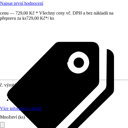
Napsat první hodnocení
cenu — 729,00 Kč * Všechny ceny vč. DPH a bez nákladů na
přepravu za ks
729,00 Kč
*
/
ks
č. výrobku
10721264
Doba sklizně
:
Srpen, Září
Umístění
:
Slunce
Více informací o zboží
Množství (ks)