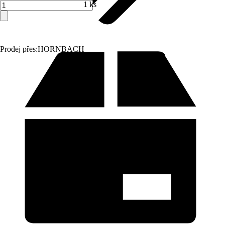
1 ks
Prodej přes:
HORNBACH