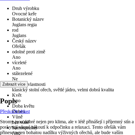
Druh výrobku
Ovocné keře
Botanický název
Juglans regia
rod
Juglans
Český název
Ořešák
odolné proti zimě
Ano
víceleté
Ano
stálezelené
Ne
zvláštní vlastnosti
Zobrazit více
klasický stolní ořech, světlé jádro, velmi dobrá kvalita
Květ
Popis
Ano
Doba květu
Přeskočit oblast
Duben
Vůně
Stromy jsou dobré nejen pro klima, ale v létě přinášejí i příjemný stín a
bez vůně
poskytují vítané zákoutí k odpočinku a relaxaci. Tento ořešák vám
Samosprašný
přinese nejen bohatou nadílku výživných ořechů, ale bude vaším
Ano