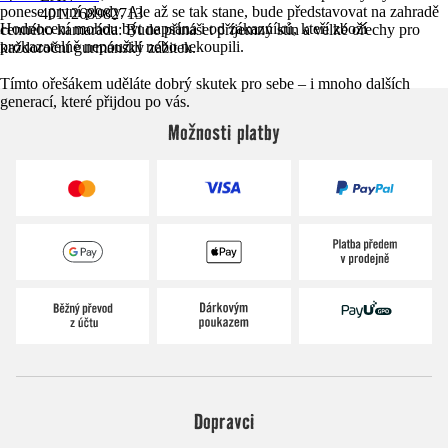
ponese první plody. Ale až se tak stane, bude představovat na zahradě
4011268982713
Hodnocení mohou být napsána i od zákazníků, kteří zboží
cenného kamaráda: Bude přinášet příjemný stín a velké ořechy pro
prokazatelně nepoužili nebo nekoupili.
každoroční gurmánský zážitek.
Tímto ořešákem uděláte dobrý skutek pro sebe – i mnoho dalších
generací, které přijdou po vás.
Možnosti platby
Dopravci