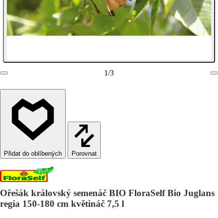
1
/
3
Porovnat
Ořešák královský semenáč BIO FloraSelf Bio Juglans
regia 150-180 cm květináč 7,5 l