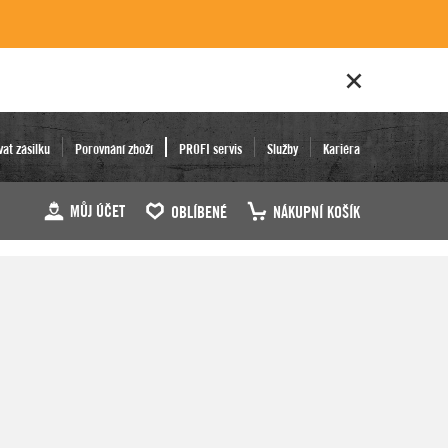
vat zásilku
Porovnání zboží
PROFI servis
Služby
Kariéra
MŮJ ÚČET
OBLÍBENÉ
NÁKUPNÍ KOŠÍK