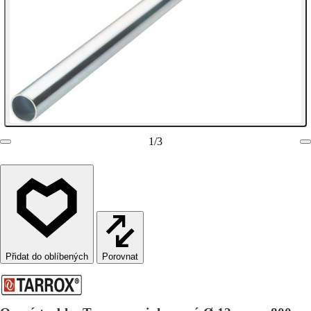
1
/
3
Porovnat