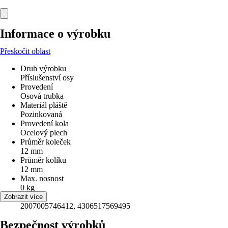
Informace o výrobku
Přeskočit oblast
Druh výrobku
Příslušenství osy
Provedení
Osová trubka
Materiál pláště
Pozinkovaná
Provedení kola
Ocelový plech
Průměr koleček
12 mm
Průměr kolíku
12 mm
Max. nosnost
0 kg
EAN
Zobrazit více
2007005746412, 4306517569495
Bezpečnost výrobků