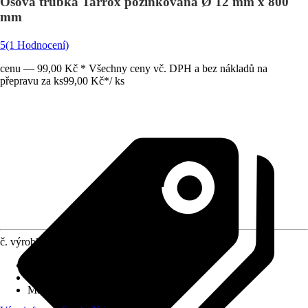
Osová trubka Tarrox pozinkovaná Ø 12 mm x 800
mm
5
(1 Hodnocení)
cenu — 99,00 Kč * Všechny ceny vč. DPH a bez nákladů na
přepravu za ks
99,00 Kč
*
/
ks
č. výrobku
6058546
Druh výrobku
:
Příslušenství osy
Provedení
:
Osová trubka
Max. nosnost
:
0 kg