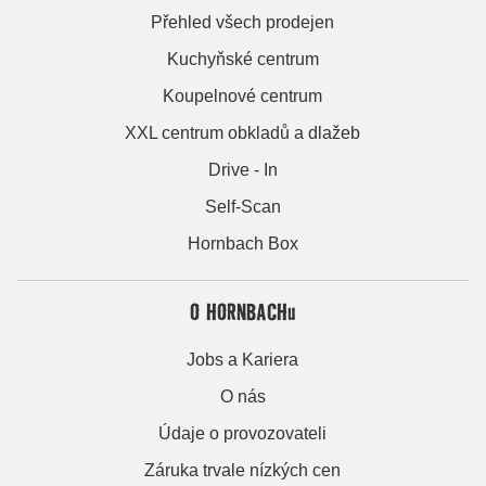
Přehled všech prodejen
Kuchyňské centrum
Koupelnové centrum
XXL centrum obkladů a dlažeb
Drive - In
Self-Scan
Hornbach Box
O HORNBACHu
Jobs a Kariera
O nás
Údaje o provozovateli
Záruka trvale nízkých cen