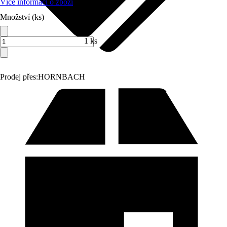
Více informací o zboží
Množství (ks)
1 ks
Prodej přes:
HORNBACH