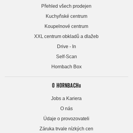
Přehled všech prodejen
Kuchyňské centrum
Koupelnové centrum
XXL centrum obkladů a dlažeb
Drive - In
Self-Scan
Hornbach Box
O HORNBACHu
Jobs a Kariera
O nás
Údaje o provozovateli
Záruka trvale nízkých cen