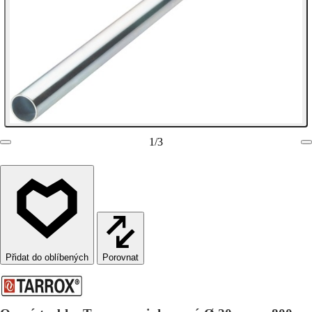
1
/
3
Porovnat