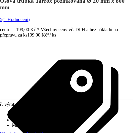
Osová trubka Tarrox pozinkovaná Ø 20 mm x 800
mm
5
(1 Hodnocení)
cenu — 199,00 Kč * Všechny ceny vč. DPH a bez nákladů na
přepravu za ks
199,00 Kč
*
/
ks
č. výrobku
6058548
Druh výrobku
:
Příslušenství osy
Provedení
:
Osová trubka
Max. nosnost
:
0 kg