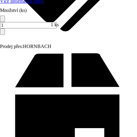
Více informací o zboží
Množství (ks)
1 ks
Prodej přes:
HORNBACH