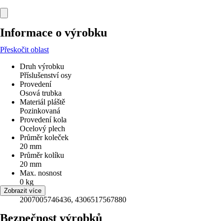
Informace o výrobku
Přeskočit oblast
Druh výrobku
Příslušenství osy
Provedení
Osová trubka
Materiál pláště
Pozinkovaná
Provedení kola
Ocelový plech
Průměr koleček
20 mm
Průměr kolíku
20 mm
Max. nosnost
0 kg
EAN
Zobrazit více
2007005746436, 4306517567880
Bezpečnost výrobků