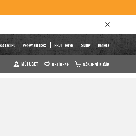
vat zásilku
Porovnání zboží
PROFI servis
Služby
Kariéra
MŮJ ÚČET
OBLÍBENÉ
NÁKUPNÍ KOŠÍK