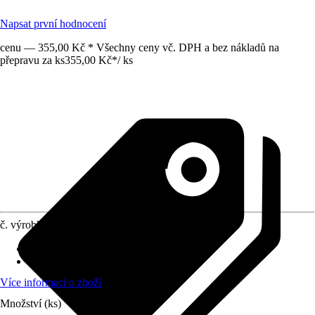
Napsat první hodnocení
cenu — 355,00 Kč * Všechny ceny vč. DPH a bez nákladů na
přepravu za ks
355,00 Kč
*
/
ks
č. výrobku
12015864
Doba sklizně
:
Červenec, Srpen
Umístění
:
Slunce, Polostín
Více informací o zboží
Množství (ks)