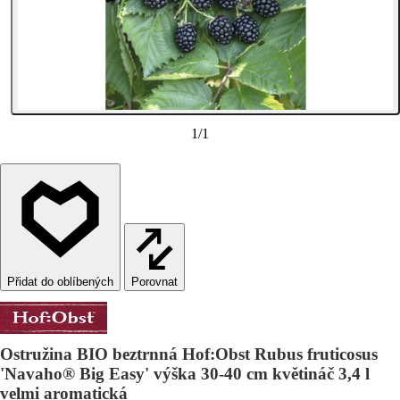
1
/
1
Porovnat
Ostružina BIO beztrnná Hof:Obst Rubus fruticosus
'Navaho® Big Easy' výška 30-40 cm květináč 3,4 l
velmi aromatická