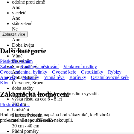
odolné proti zimě
Ano
víceleté
Ano
stálezelené
Ne
Květ
Zobrazit více
Ano
Doba květu
Další kategorie
Květen, Červen
Vůně
Přeskočit seznam
bez vůně
Zahrada
Samosprašný
Rostliny a pěstování
Venkovní rostliny
Ovoce, zelenina, bylinky
Ano
Ovocné keře
Ostružiníky
Rybízy
Angrešty
Doba sklizně
Maliníky
Vinná réva
Borůvky
Ostatní ovocné keře
Kiwi
Červenec, Srpen
doba sadby
Zákaznická hodnocení
Není-li půda zamrzlá, lze tuto rostlinu vysadit.
výška růstu za cca 6 - 8 let
200 cm
Přeskočit oblast
Umístění
Hodnocení mohou být napsána i od zákazníků, kteří zboží
Slunce, Polostín
prokazatelně nepoužili nebo nekoupili.
Velikost bez květináče
30 cm - 40 cm
Půdní poměry