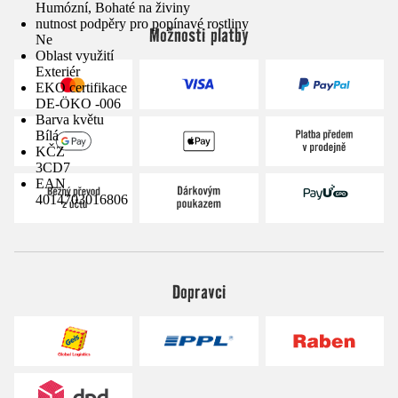
Humózní, Bohaté na živiny
nutnost podpěry pro popínavé rostliny
Možnosti platby
Ne
Oblast využití
Exteriér
EKO certifikace
DE-ÖKO -006
Barva květu
Bílá
KČZ
3CD7
EAN
4014703016806
Dopravci