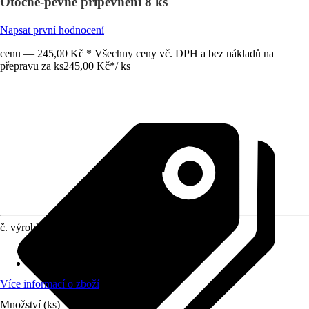
Otočné-pevné připevnění 8 ks
Napsat první hodnocení
cenu — 245,00 Kč * Všechny ceny vč. DPH a bez nákladů na
přepravu za ks
245,00 Kč
*
/
ks
č. výrobku
8698578
Materiál
:
Nerezová ocel, Plast
Vhodné pro
:
-
Více informací o zboží
Množství (ks)