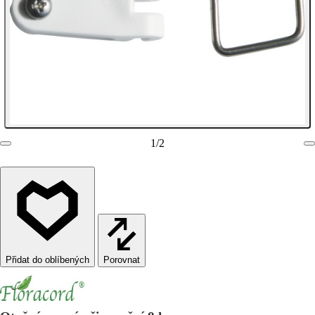
1
/
2
Porovnat