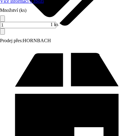
Více informací o zboží
Množství (ks)
1 ks
Prodej přes:
HORNBACH