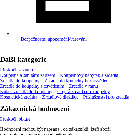
Bezpečnostní upozornění/varování
Další kategorie
Přeskočit seznam
Koupelna a sanitární zařízení
Koupelnový nábytek a zrcadla
Zrcadla do koupelny
Zrcadla do koupelny bez osvětlení
Zrcadla do koupelny s osvětlením
Zrcadla v rámu
Kulatá zrcadla do koupelny
Chytrá zrcadla do koupelny
Kosmetická zrcátka
Zrcadlové dlaždice
Příslušenství pro zrcadla
Zákaznická hodnocení
Přeskočit oblast
Hodnocení mohou být napsána i od zákazníků, kteří zboží
prokazatelně nepoužili nebo nekoupili.