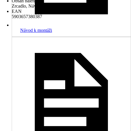
Obsah balení
Zrcadlo, Návod k montáži
EAN
5903657380387
Návod k montáži