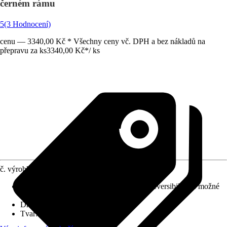
černém rámu
5
(3 Hodnocení)
cenu — 3340,00 Kč * Všechny ceny vč. DPH a bez nákladů na
přepravu za ks
3340,00 Kč
*
/
ks
č. výrobku
10448179
Detaily výrobku
:
S hliníkovým rámem, Reversibilní (je možné
umístit horizontálně či vertikálně)
Druh ochrany
:
Žádná
Tvar
:
Oválný