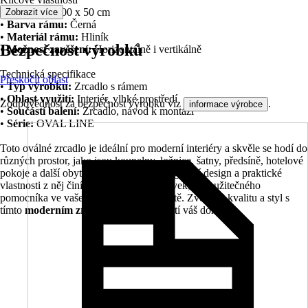
•
Rozměry:
100 x 50 cm
Zobrazit více
•
Barva rámu:
Černá
•
Materiál rámu:
Hliník
Bezpečnost výrobků
•
Možnost zavěšení:
Horizontálně i vertikálně
Technická specifikace
Přeskočit oblast
•
Typ výrobku:
Zrcadlo s rámem
•
Oblast využití:
Interiér, vlhké prostředí
Zodpovědnost za bezpečnost výrobku viz
.
informace výrobce
•
Součástí balení:
Zrcadlo, návod k montáži
•
Série:
OVAL LINE
Toto oválné zrcadlo je ideální pro moderní interiéry a skvěle se hodí do
různých prostor, jako jsou koupelny, ložnice, šatny, předsíně, hotelové
pokoje a další obytné místnosti. Jeho elegantní design a praktické
vlastnosti z něj činí nejen dekorativní prvek, ale i užitečného
pomocníka ve vašem každodenním životě. Zvolte si kvalitu a styl s
tímto
moderním zrcadlem
, které obohatí váš domov.