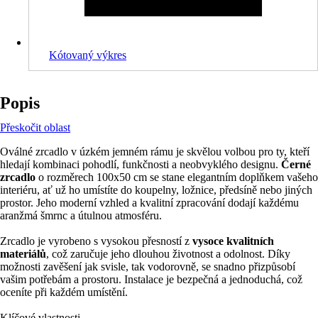
Kótovaný výkres
Popis
Přeskočit oblast
Oválné zrcadlo v úzkém jemném rámu je skvělou volbou pro ty, kteří
hledají kombinaci pohodlí, funkčnosti a neobvyklého designu.
Černé
zrcadlo
o rozměrech 100x50 cm se stane elegantním doplňkem vašeho
interiéru, ať už ho umístíte do koupelny, ložnice, předsíně nebo jiných
prostor. Jeho moderní vzhled a kvalitní zpracování dodají každému
aranžmá šmrnc a útulnou atmosféru.
Zrcadlo je vyrobeno s vysokou přesností z
vysoce kvalitních
materiálů
, což zaručuje jeho dlouhou životnost a odolnost. Díky
možnosti zavěšení jak svisle, tak vodorovně, se snadno přizpůsobí
vašim potřebám a prostoru. Instalace je bezpečná a jednoduchá, což
oceníte při každém umístění.
Klíčové vlastnosti