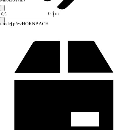
0.5 m
Prodej přes:
HORNBACH