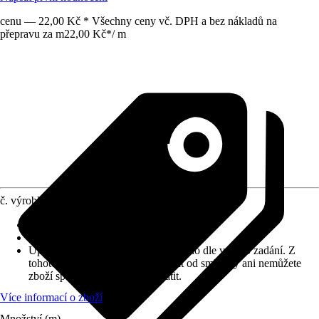
cenu — 22,00 Kč * Všechny ceny vč. DPH a bez nákladů na
přepravu za m
22,00 Kč
*
/
m
č. výrobku
4675835
Materiál
:
Plast
Vhodné pro
:
rolety Light
Upozornění: toto zboží bylo vyrobeno dle vašeho zadání. Z
tohoto důvodu nemůžete odstoupit od smlouvy ani nemůžete
zboží společnosti Hornbach vrátit.
Více informací o zboží
Množství (m)