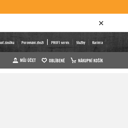
vat zásilku
Porovnání zboží
PROFI servis
Služby
Kariéra
MŮJ ÚČET
OBLÍBENÉ
NÁKUPNÍ KOŠÍK