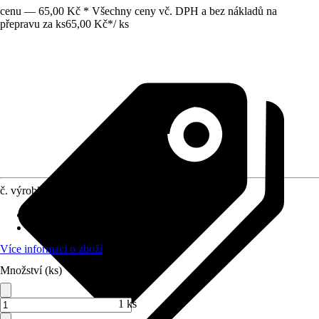
cenu — 65,00 Kč * Všechny ceny vč. DPH a bez nákladů na
přepravu za ks
65,00 Kč
*
/
ks
č. výrobku
5209854
Doba sklizně
:
Celoroční
Umístění
:
Slunce, Polostín
Více informací o zboží
Množství (ks)
1 ks