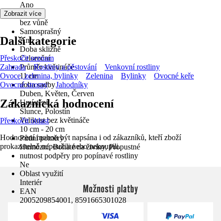
Ano
Vůně
Zobrazit více
bez vůně
Samosprašný
Další kategorie
Ano
Doba sklizně
Přeskočit seznam
Celoroční
Zahrada
Průměr květináče
Rostliny a pěstování
Venkovní rostliny
Ovoce, zelenina, bylinky
11 cm
Zelenina
Bylinky
Ovocné keře
Ovocné stromy
doba sadby
Jahodníky
Duben, Květen, Červen
Zákaznická hodnocení
Umístění
Slunce, Polostín
Velikost bez květináče
Přeskočit oblast
10 cm - 20 cm
Hodnocení mohou být napsána i od zákazníků, kteří zboží
Půdní poměry
prokazatelně nepoužili nebo nekoupili.
Humózní, Bohaté na živiny, Propustné
nutnost podpěry pro popínavé rostliny
Ne
Oblast využití
Interiér
Možnosti platby
EAN
2005209854001, 8591665301028