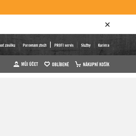
vat zásilku
Porovnání zboží
PROFI servis
Služby
Kariéra
MŮJ ÚČET
OBLÍBENÉ
NÁKUPNÍ KOŠÍK