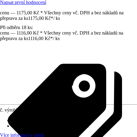
Napsat první hodnocení
cenu — 1175,00 Kč * Všechny ceny vč. DPH a bez nákladů na
přepravu za ks
1175,00 Kč
*
/
ks
Při odběru 18 ks:
cenu — 1116,00 Kč * Všechny ceny vč. DPH a bez nákladů na
přepravu za ks
1116,00 Kč
*
/
ks
č. výrobku
6257480
Druh výrobku
:
Palisáda
Specifikace materiálu
:
Pohledový beton
Více informací o zboží