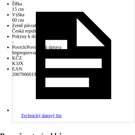
Šířka
15 cm
Výška
60 cm
Země původu
Česká republika
Pokyny k dodání
-
Povrch/Povrchová úprava
Impregnované
KČZ
K3JX
EAN
2007006019928, 8595770804498
Technický datový list