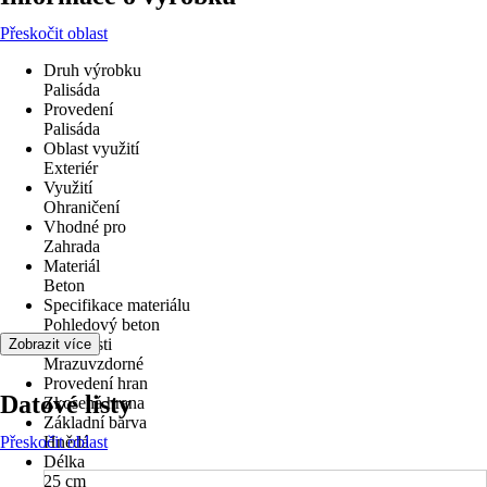
Přeskočit oblast
Druh výrobku
Palisáda
Provedení
Palisáda
Oblast využití
Exteriér
Využití
Ohraničení
Vhodné pro
Zahrada
Materiál
Beton
Specifikace materiálu
Pohledový beton
Vlastnosti
Zobrazit více
Mrazuvzdorné
Provedení hran
Datové listy
Zkosená hrana
Základní barva
Přeskočit oblast
Hnědá
Délka
25 cm