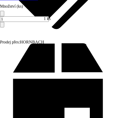
Množství (ks)
1 ks
Prodej přes:
HORNBACH