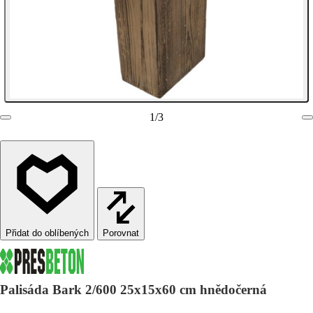
1
/
3
Porovnat
Palisáda Bark 2/600 25x15x60 cm hnědočerná