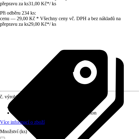
přepravu za ks
31,00 Kč
*
/
ks
Při odběru 234 ks:
cenu — 29,00 Kč * Všechny ceny vč. DPH a bez nákladů na
přepravu za ks
29,00 Kč
*
/
ks
č. výrobku
5481492
Druh výrobku
:
Palisáda
Specifikace materiálu
:
Vibrolisovaný beton
Více informací o zboží
Množství (ks)