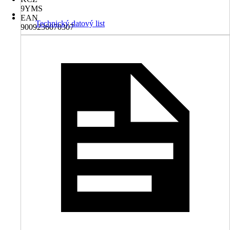
9YMS
EAN
Technický datový list
9009236070307