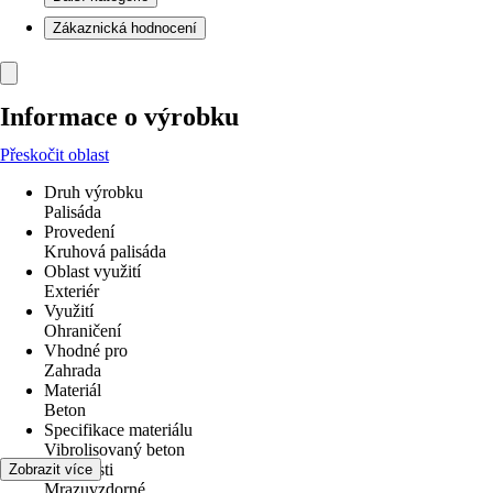
Zákaznická hodnocení
Informace o výrobku
Přeskočit oblast
Druh výrobku
Palisáda
Provedení
Kruhová palisáda
Oblast využití
Exteriér
Využití
Ohraničení
Vhodné pro
Zahrada
Materiál
Beton
Specifikace materiálu
Vibrolisovaný beton
Vlastnosti
Zobrazit více
Mrazuvzdorné