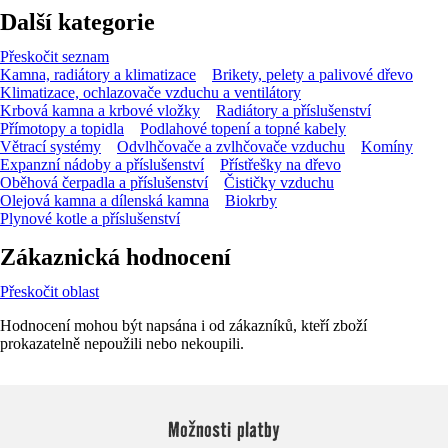
Další kategorie
Přeskočit seznam
Kamna, radiátory a klimatizace
Brikety, pelety a palivové dřevo
Klimatizace, ochlazovače vzduchu a ventilátory
Krbová kamna a krbové vložky
Radiátory a příslušenství
Přímotopy a topidla
Podlahové topení a topné kabely
Větrací systémy
Odvlhčovače a zvlhčovače vzduchu
Komíny
Expanzní nádoby a příslušenství
Přístřešky na dřevo
Oběhová čerpadla a příslušenství
Čističky vzduchu
Olejová kamna a dílenská kamna
Biokrby
Plynové kotle a příslušenství
Zákaznická hodnocení
Přeskočit oblast
Hodnocení mohou být napsána i od zákazníků, kteří zboží
prokazatelně nepoužili nebo nekoupili.
Možnosti platby