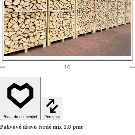
1
/
2
Porovnat
Palivové dřevo tvrdé mix 1,8 pmr