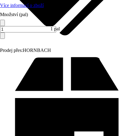
Více informací o zboží
Množství (pal)
1 pal
Prodej přes:
HORNBACH