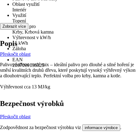
Oblast využití
Interiér
Využití
Topení
Vhodné pro
Zobrazit více
Krby, Krbová kamna
Výhrevnost v kW/h
Popis
15 kWh
Záloha
Přeskočit oblast
-
EAN
Palivové dřevo tvrdé mix – ideální palivo pro dlouhé a silné hoření je
2007009136325
směsí kvalitních druhů dřeva, které poskytují vysoký výhřevný výkon
a dlouhotrvající teplo. Perfektní volba pro krby, kamna a kotle.
Výhřevnost cca 13 MJ/kg
Bezpečnost výrobků
Přeskočit oblast
Zodpovědnost za bezpečnost výrobku viz
.
informace výrobce