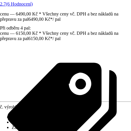
2.7
(6 Hodnocení)
cenu — 6490,00 Kč * Všechny ceny vč. DPH a bez nákladů na
přepravu za pal
6490,00 Kč
*
/
pal
Při odběru 4 pal:
cenu — 6150,00 Kč * Všechny ceny vč. DPH a bez nákladů na
přepravu za pal
6150,00 Kč
*
/
pal
č. výrobku
10592248
Zbytková vlhkost
:
30 % - 35 %
Výhrevnost v kW/h
:
15 kWh
Záloha
:
-