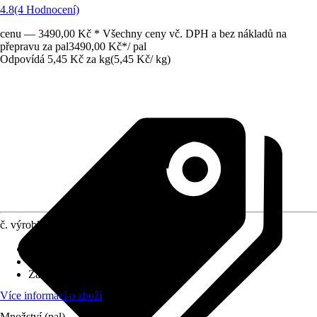
4.8
(4 Hodnocení)
cenu — 3490,00 Kč * Všechny ceny vč. DPH a bez nákladů na
přepravu za pal
3490,00 Kč
*
/
pal
Odpovídá 5,45 Kč za kg
(
5,45 Kč
/
kg
)
č. výrobku
7523757
Zbytková vlhkost
:
35 % - 45 %
Výhrevnost v kW/h
:
3,6 kWh
Záloha
:
-
Více informací o zboží
Množství (pal)