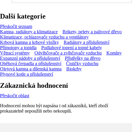
Další kategorie
Přeskočit seznam
Kamna, radiátory a klimatizace
Brikety, pelety a palivové dřevo
Klimatizace, ochlazovače vzduchu a ventilátory
Krbová kamna a krbové vložky
Radiátory a příslušenství
Přímotopy a topidla
Podlahové topení a topné kabely
Větrací systémy
Odvlhčovače a zvlhčovače vzduchu
Komíny
Expanzní nádoby a příslušenství
Přístřešky na dřevo
Oběhová čerpadla a příslušenství
Čističky vzduchu
Olejová kamna a dílenská kamna
Biokrby
Plynové kotle a příslušenství
Zákaznická hodnocení
Přeskočit oblast
Hodnocení mohou být napsána i od zákazníků, kteří zboží
prokazatelně nepoužili nebo nekoupili.