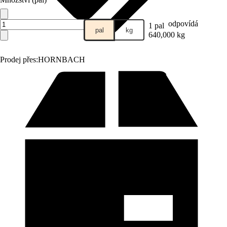
odpovídá
1 pal
pal
kg
640,000 kg
Prodej přes:
HORNBACH