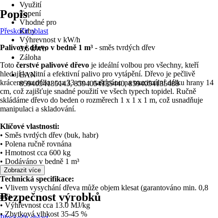
Využití
Popis
Topení
Vhodné pro
Přeskočit oblast
Krby
Výhrevnost v kW/h
Palivové dřevo v bedně 1 m³
- směs tvrdých dřev
3,6 kWh
Záloha
Toto
čerstvé palivové dřevo
je ideální volbou pro všechny, kteří
-
hledají kvalitní a efektivní palivo pro vytápění. Dřevo je pečlivě
EAN
kráceno na délku cca 33 cm a naštípáno na maximální délku hrany 14
8594054135143, 8594054135440, 8594054135488
cm, což zajišťuje snadné použití ve všech typech topidel. Ručně
skládáme dřevo do beden o rozměrech 1 x 1 x 1 m, což usnadňuje
manipulaci a skladování.
Klíčové vlastnosti:
• Směs tvrdých dřev (buk, habr)
• Polena ručně rovnána
• Hmotnost cca 600 kg
• Dodáváno v bedně 1 m³
Zobrazit více
Technická specifikace:
• Vlivem vysychání dřeva může objem klesat (garantováno min. 0,8
Bezpečnost výrobků
m³)
• Výhřevnost cca 13.0 MJ/kg
• Zbytková vlhkost 35-45 %
Přeskočit oblast