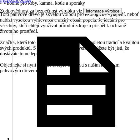
• Vhodné pro krby, kamna, kotle a sporáky
Zodpovědnost za bezpečnost výrobku viz
.
informace výrobce
Toto palivové dřevo je skvělou volbou pro ekologické vytápění, neboť
nabízí vysokou výhřevnost a nízký obsah popela. Je ideální pro
všechny, kteří chtějí využívat přírodní zdroje a přispět k ochraně
životního prostředí.
Značka, která toto dřevo vyrábí, se pyšní dlouholetou tradicí a kvalitou
svých produktů. S naším palivovým dřevem si můžete být jisti, že
dostáváte to nejlepší pro vaše topení.
Objednejte si nyní a užijte si teplo domova s naším kvalitním
palivovým dřevem.