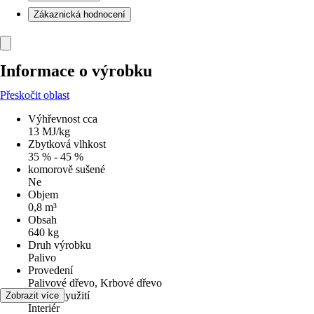
Zákaznická hodnocení
Informace o výrobku
Přeskočit oblast
Výhřevnost cca
13 MJ/kg
Zbytková vlhkost
35 % - 45 %
komorově sušené
Ne
Objem
0,8 m³
Obsah
640 kg
Druh výrobku
Palivo
Provedení
Palivové dřevo, Krbové dřevo
Oblast využití
Zobrazit více
Interiér