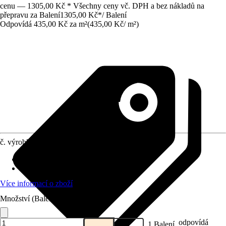
cenu — 1305,00 Kč * Všechny ceny vč. DPH a bez nákladů na
přepravu za Balení
1305,00 Kč
*
/
Balení
Odpovídá 435,00 Kč za m²
(
435,00 Kč
/
m²
)
č. výrobku
12153231
Druh výrobku
:
Panel
Oblast využití
:
Exteriér, Interiér
Více informací o zboží
Množství (Balení)
odpovídá
1 Balení