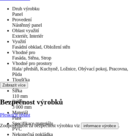
Druh výrobku
Panel
Provedení
Nástěnný panel
Oblast využití
Exteriér, Interiér
Využití
Fasádní obklad, Obložení stěn
Vhodné pro
Fasáda, Stěna, Strop
Vhodné pro prostory
Hala/ předsíň, Kuchyně, Ložnice, Obývací pokoj, Pracovna,
Půda
Tloušťka
9,2 mm
Zobrazit více
Šířka
110 mm
Bezpečnost výrobků
Délka
3 000 mm
Materiál
Přeskočit oblast
Plast
Specifikace materiálu
Zodpovědnost za bezpečnost výrobku viz
.
informace výrobce
PVC
Nekonečná pokládka