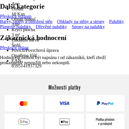
Ano
Další kategorie
Obsah
10 Kus
Přeskočit seznam
Obsah balení
Barvy, tapety a obložení stěn
Obklady na stěny a stropy
Palubky
3 m²
Plastové palubky
Dřevěné palubky
Spony na palubky
Krycí plocha
3 m²
Zákaznická hodnocení
Základní barva
Šedá
Přeskočit oblast
Povrch/Povrchová úprava
Opatřeno fólií
Hodnocení mohou být napsána i od zákazníků, kteří zboží
EAN
prokazatelně nepoužili nebo nekoupili.
8595141937329
Možnosti platby