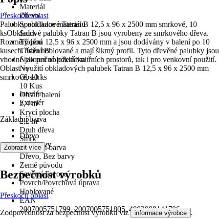
Materiál
Přeskočit oblast
Dřevo
Palubky obkladové Tatran B 12,5 x 96 x 2500 mm smrkové, 10
Specifikace materiálu
ksObkladové palubky Tatran B jsou vyrobeny ze smrkového dřeva.
Smrk
Rozměry jsou 12,5 x 96 x 2500 mm a jsou dodávány v balení po 10
Třídění
kusech. Jsou hoblované a mají šikmý profil. Tyto dřevěné palubky jsou
Třídění B
vhodné jak pro obložení vnitřních prostorů, tak i pro venkovní použití.
Nekonečná pokládka
Oblast využití obkladových palubek Tatran B 12,5 x 96 x 2500 mm
Ne
smrkové, 10 ks
Obsah
10 Kus
Interiér
Obsah balení
Exteriér
2,4 m²
Krycí plocha
Základní barva
2,2 m²
Druh dřeva
Dřevo
Smrk
Bez barvy
Základní barva
Zobrazit více
Dřevo, Bez barvy
Země původu
Bezpečnost výrobků
Severní Evropa
Povrch/Povrchová úprava
Hoblované
Přeskočit oblast
EAN
2007005751799, 2007005751805, 4002908141706
Zodpovědnost za bezpečnost výrobku viz
.
informace výrobce