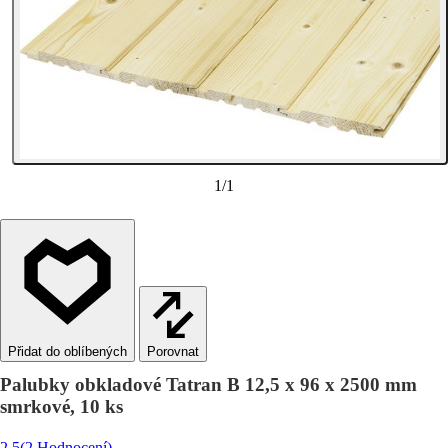
1
/
1
Porovnat
Palubky obkladové Tatran B 12,5 x 96 x 2500 mm
smrkové, 10 ks
2.5
(2 Hodnocení)