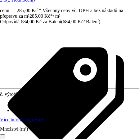
cenu — 285,00 Kč * Všechny ceny vč. DPH a bez nákladů na
přepravu za m²
285,00 Kč
*
/
m²
Odpovídá 684,00 Kč za Balení
(
684,00 Kč
/
Balení
)
č. výrobku
5769985
Krycí plocha
:
2,2 m²
Země původu
:
Severní Evropa
Více informací o zboží
Množství (m²)