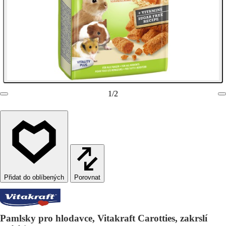
1
/
2
Porovnat
Pamlsky pro hlodavce, Vitakraft Carotties, zakrslí