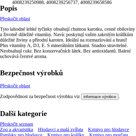
4008239250988, 4008239256737, 4008239658586
Popis
Přeskočit oblast
Tyto lahodné lehké tyčinky obsahují chutnou karotku, cenné obiloviny
a životně důležité vitamíny. Navíc poskytují vašim zakrslým králíkům
důležité živiny a přírodní karoten. Ideální na rozmazlování a hraní!
Plus vitamíny A, D3, E. S minerálními látkami. Snadno stravitelné.
Neobsahují cukr. Bez konzervačních látek. Bez antioxidantů. Balení
uchovává čerstvé aroma.
Bezpečnost výrobků
Přeskočit oblast
Zodpovědnost za bezpečnost výrobku viz
.
informace výrobce
Další kategorie
Přeskočit seznam
Zoo a akvaristika
Hlodavci a malá zvířata
Krmivo pro hlodavce
Pamlsky pro hlodavce
Krmivo pro králíky
Krmivo pro morčata