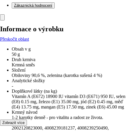
Zákaznická hodnocení
Informace o výrobku
Přeskočit oblast
Obsah v g
50 g
Druh krmiva
Krmná směs
Složení
Obiloviny 90,6 %, zelenina (karotka sušená 4 %)
Analytické složky
-
Doplňkové látky (na kg)
Vitamín A (E672) 18900 IU vitamín D3 (E671) 950 IU, selen
(E8) 0.15 mg, železo (E1) 35.00 mg, jód (E2) 0.45 mg, měď
(E4) 13.75 mg, mangan (E5) 17.50 mg, zinek (E6) 45.00 mg
Krmný návod
1-2 karotky denně - pro vitalitu a radost ze života.
EAN
Zobrazit více
2002120823000, 4008239181237, 4008239250490,