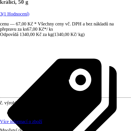
králíci, 50 g
3
(1 Hodnocení)
cenu — 67,00 Kč * Všechny ceny vč. DPH a bez nákladů na
přepravu za ks
67,00 Kč
*
/
ks
Odpovídá 1340,00 Kč za kg
(
1340,00 Kč
/
kg
)
č. výrobku
2120823
Druh krmiva
:
Krmná směs
Více informací o zboží
Množství (ks)