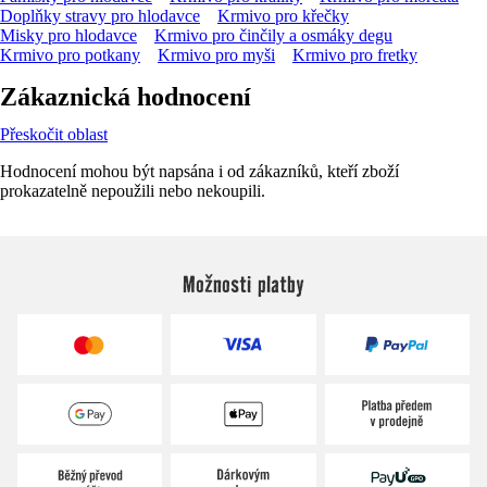
Doplňky stravy pro hlodavce
Krmivo pro křečky
Misky pro hlodavce
Krmivo pro činčily a osmáky degu
Krmivo pro potkany
Krmivo pro myši
Krmivo pro fretky
Zákaznická hodnocení
Přeskočit oblast
Hodnocení mohou být napsána i od zákazníků, kteří zboží
prokazatelně nepoužili nebo nekoupili.
Možnosti platby