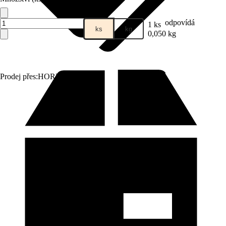
odpovídá
1 ks
ks
kg
0,050 kg
Prodej přes:
HORNBACH