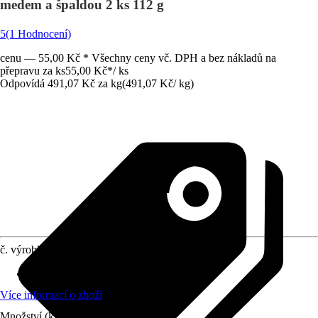
medem a špaldou 2 ks 112 g
5
(1 Hodnocení)
cenu — 55,00 Kč * Všechny ceny vč. DPH a bez nákladů na
přepravu za ks
55,00 Kč
*
/
ks
Odpovídá 491,07 Kč za kg
(
491,07 Kč
/
kg
)
č. výrobku
2121337
Druh krmiva
:
Krmná směs
Více informací o zboží
Množství (ks)