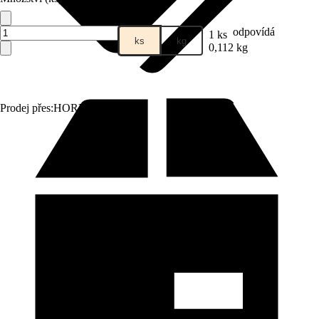
odpovídá
1 ks
ks
kg
0,112 kg
Prodej přes:
HORNBACH