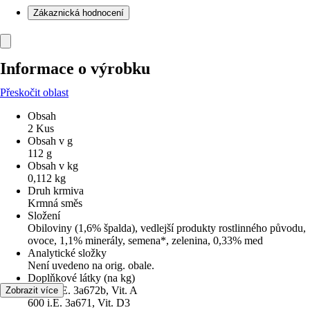
Zákaznická hodnocení
Informace o výrobku
Přeskočit oblast
Obsah
2 Kus
Obsah v g
112 g
Obsah v kg
0,112 kg
Druh krmiva
Krmná směs
Složení
Obiloviny (1,6% špalda), vedlejší produkty rostlinného původu,
ovoce, 1,1% minerály, semena*, zelenina, 0,33% med
Analytické složky
Není uvedeno na orig. obale.
Doplňkové látky (na kg)
6.000 i.E. 3a672b, Vit. A
Zobrazit více
600 i.E. 3a671, Vit. D3