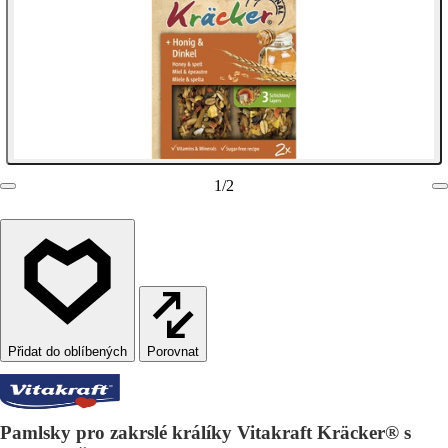
1
/
2
Porovnat
Pamlsky pro zakrslé králíky Vitakraft Kräcker® s