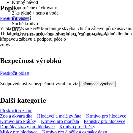
Krmný návod
Popis
Doporučené dávkování:
2 ks týdně + seno a voda
Přeskočit oblast
Provedení
Suché krmivo
Vitakraft® Kräcker® kombinuje skvělou chuť a zábavu při okusování.
EAN
Tři lahodné vrstvy pečené na přírodním dřevě pro mimořádně dlouhou
2002121337001, 4008239250186, 4008239265357
křupavou zábavu a podporu péče o
zuby.
Bezpečnost výrobků
Přeskočit oblast
Zodpovědnost za bezpečnost výrobku viz
.
informace výrobce
Další kategorie
Přeskočit seznam
Zoo a akvaristika
Hlodavci a malá zvířata
Krmivo pro hlodavce
Krmivo pro králíky
Krmivo pro morčata
Pamlsky pro hlodavce
Doplňky stravy pro hlodavce
Krmivo pro křečky
Misky pro hlodavce
Krmivo pro činčily a osmáky degu