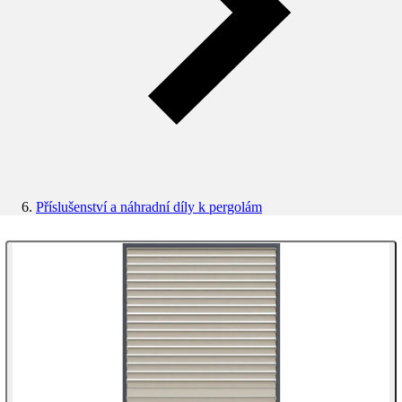
Příslušenství a náhradní díly k pergolám