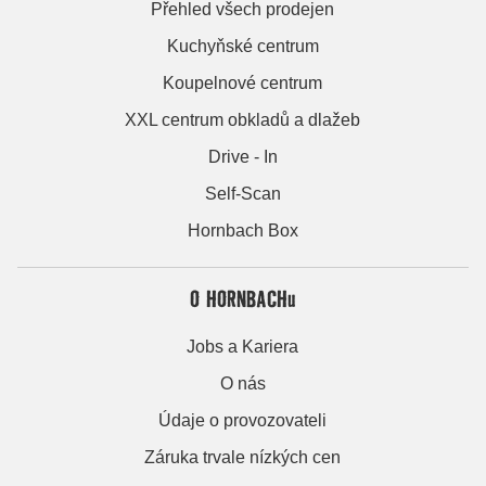
Přehled všech prodejen
Kuchyňské centrum
Koupelnové centrum
XXL centrum obkladů a dlažeb
Drive - In
Self-Scan
Hornbach Box
O HORNBACHu
Jobs a Kariera
O nás
Údaje o provozovateli
Záruka trvale nízkých cen