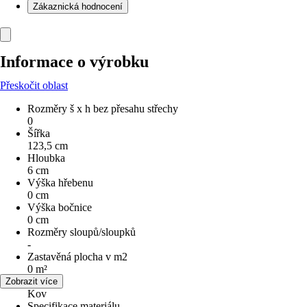
Zákaznická hodnocení
Informace o výrobku
Přeskočit oblast
Rozměry š x h bez přesahu střechy
0
Šířka
123,5 cm
Hloubka
6 cm
Výška hřebenu
0 cm
Výška bočnice
0 cm
Rozměry sloupů/sloupků
-
Zastavěná plocha v m2
0 m²
Materiál
Zobrazit více
Kov
Specifikace materiálu