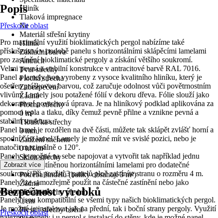
Popis
Hliník
Tlaková impregnace
Přeskočit oblast
Ne
Materiál střešní krytiny
Pro maximální využití bioklimatických pergol nabízíme také
Hliník
příslušenství v podobě panelu s horizontálními sklápěcími lamelami
Základní barva
pro zastínění bioklimatické pergoly a získání většího soukromí.
Antracit
Velmi pevná a stabilní konstrukce v antracitové barvě RAL 7016.
Tvar střechy
Panel a lamely jsou vyrobeny z vysoce kvalitního hliníku, který je
Plochá střecha
ošetřen práškovou barvou, což zaručuje odolnost vůči povětrnostním
Zabezpečení
vlivům. Lamely jsou potažené fólií v dekoru dřeva. Fólie slouží jako
Žádná
dekorativní povrchová úprava. Je na hliníkový podklad aplikována za
Plocha střechy
pomoci tepla a tlaku, díky čemuž pevně přilne a vznikne pevná a
0 m²
stabilní struktura.
Tloušťka střechy
Panel lamel je rozdělen na dvě části, můžete tak sklápět zvlášť horní a
0 mm
spodní část lamel. Lamely je možné mít ve svislé pozici, nebo je
Zatížení sněhem
natočit maximálně o 120°.
0 kN/m²
Panely je možné na sebe napojovat a vytvořit tak například jednu
Sklon střechy
stranu plně zastíněnou horizontálními lamelami pro dodatečné
Zobrazit více
0 °
soukromí. Při použití 3 panelů plně zastíníte stranu o rozměru 4 m.
Potřeba šindelů (balíky obsahují 3 m²)
Panely lze samozřejmě použít na částečné zastínění nebo jako
Žádná
Bezpečnost výrobků
designový prvek.
Přesah střechy přední
Panely jsou kompatibilní se všemi typy našich bioklimatických pergol.
0 cm
Je možné je instalovat jak na přední, tak i boční strany pergoly. Využití
Přesah střechy boční
Přeskočit oblast
naleznou panely i u pergol s instalací do stěny, kde je možné panel