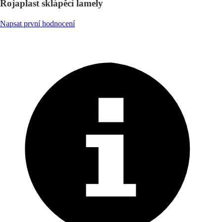
Rojaplast sklápěcí lamely
Napsat první hodnocení