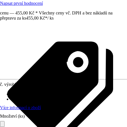
Napsat první hodnocení
cenu — 455,00 Kč * Všechny ceny vč. DPH a bez nákladů na
přepravu za ks
455,00 Kč
*
/
ks
č. výrobku
10649159
Doba sklizně
:
Září, Říjen
Umístění
:
Slunce
Více informací o zboží
Množství (ks)