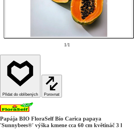
1
/
1
Porovnat
Papája BIO FloraSelf Bio Carica papaya
'Sunnybees®' výška kmene cca 60 cm květináč 3 l