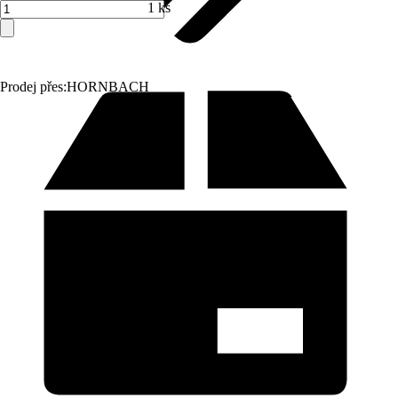
1 ks
Prodej přes:
HORNBACH