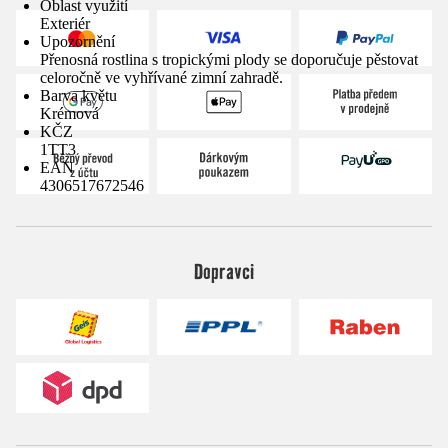
Oblast využití
Exteriér
Upozornění
Přenosná rostlina s tropickými plody se doporučuje pěstovat
celoročně ve vyhřívané zimní zahradě.
Barva květu
Krémová
KČZ
1TT3
EAN
4306517672546
Dopravci