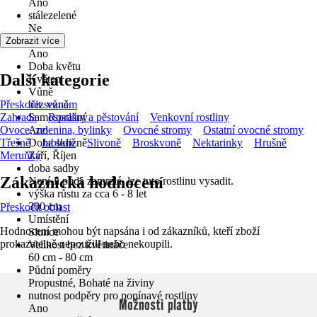
Ano
stálezelené
Ne
Květ
Zobrazit více
Ano
Doba květu
Další kategorie
Květen
Vůně
Přeskočit seznam
bez vůně
Zahrada
Samosprašný
Rostliny a pěstování
Venkovní rostliny
Ovoce, zelenina, bylinky
Ano
Ovocné stromy
Ostatní ovocné stromy
Třešně
Doba sklizně
Jabloně
Slivoně
Broskvoně
Nektarinky
Hrušně
Meruňky
Září, Říjen
doba sadby
Zákaznická hodnocení
Není-li půda zamrzlá, lze tuto rostlinu vysadit.
výška růstu za cca 6 - 8 let
300 cm
Přeskočit oblast
Umístění
Hodnocení mohou být napsána i od zákazníků, kteří zboží
Slunce
prokazatelně nepoužili nebo nekoupili.
Velikost bez květináče
60 cm - 80 cm
Půdní poměry
Propustné, Bohaté na živiny
nutnost podpěry pro popínavé rostliny
Možnosti platby
Ano