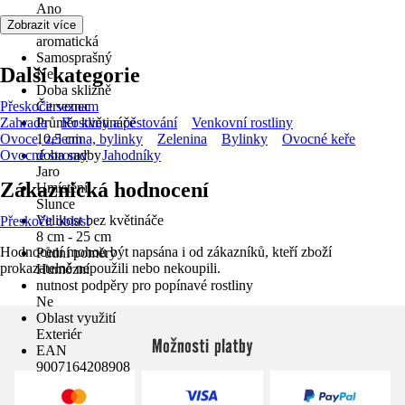
Ano
Vůně
Zobrazit více
aromatická
Samosprašný
Další kategorie
Ne
Doba sklizně
Přeskočit seznam
Červenec
Zahrada
Průměr květináče
Rostliny a pěstování
Venkovní rostliny
Ovoce, zelenina, bylinky
10,5 cm
Zelenina
Bylinky
Ovocné keře
Ovocné stromy
doba sadby
Jahodníky
Jaro
Zákaznická hodnocení
Umístění
Slunce
Velikost bez květináče
Přeskočit oblast
8 cm - 25 cm
Hodnocení mohou být napsána i od zákazníků, kteří zboží
Půdní poměry
prokazatelně nepoužili nebo nekoupili.
Humózní
nutnost podpěry pro popínavé rostliny
Ne
Oblast využití
Exteriér
Možnosti platby
EAN
9007164208908