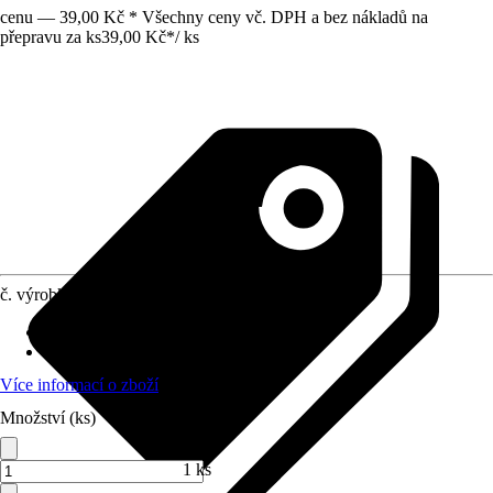
cenu — 39,00 Kč * Všechny ceny vč. DPH a bez nákladů na
přepravu za ks
39,00 Kč
*
/
ks
č. výrobku
8551864
Doba sklizně
:
Červenec
Umístění
:
Slunce
Více informací o zboží
Množství (ks)
1 ks