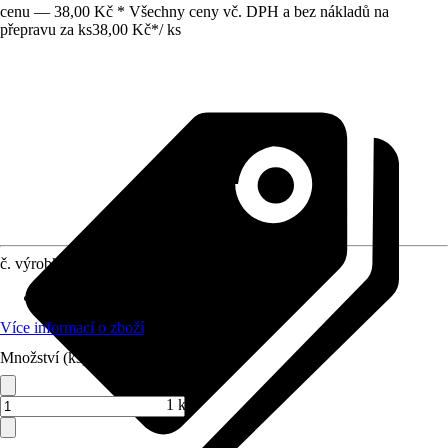
cenu — 38,00 Kč * Všechny ceny vč. DPH a bez nákladů na
přepravu za ks
38,00 Kč
*
/
ks
č. výrobku
10521504
Doba výsevu
:
Březen, Únor
Více informací o zboží
Množství (ks)
1 ks