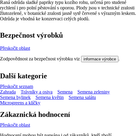
Raná odrůda sladké papriky typu kozího rohu, určená pro studené
rychlení i pro polní pěstování s oporou. Plody jsou v technické zralosti
žlutozelené, v botanické zralosti jasně sytě červené s výrazným leskem.
Odrůda je vhodná ke konzervaci celých plodů.
Bezpečnost výrobků
Přeskočit oblast
Zodpovědnost za bezpečnost výrobku viz
.
informace výrobce
Další kategorie
Přeskočit seznam
Zahrada
Trávníky a osiva
Semena
Semena zeleniny
Semena bylinek
Semena květin
Semena salátu
Microgreens a klíčky
Zákaznická hodnocení
Přeskočit oblast
Hodnocení mohou být napsána i od zákazníků, kteří zboží