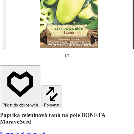
1
/
1
Porovnat
Paprika zeleninová raná na pole BONETA
MoravoSeed
Napsat první hodnocení