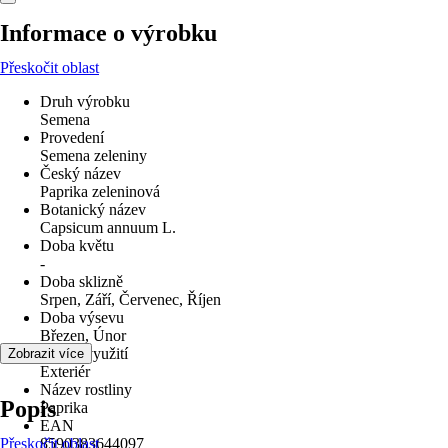
Informace o výrobku
Přeskočit oblast
Druh výrobku
Semena
Provedení
Semena zeleniny
Český název
Paprika zeleninová
Botanický název
Capsicum annuum L.
Doba květu
-
Doba sklizně
Srpen, Září, Červenec, Říjen
Doba výsevu
Březen, Únor
Oblast využití
Zobrazit více
Exteriér
Název rostliny
Popis
Paprika
EAN
Přeskočit oblast
8590383644097