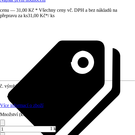
cenu — 31,00 Kč * Všechny ceny vč. DPH a bez nákladů na
přepravu za ks
31,00 Kč
*
/
ks
č. výrobku
8815551
Doba výsevu
:
Březen, Únor
Více informací o zboží
Množství (ks)
1 ks