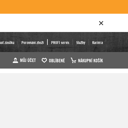
vat zásilku
Porovnání zboží
PROFI servis
Služby
Kariéra
MŮJ ÚČET
OBLÍBENÉ
NÁKUPNÍ KOŠÍK