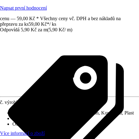
Napsat první hodnocení
cenu — 59,00 Kč * Všechny ceny vč. DPH a bez nákladů na
přepravu za ks
59,00 Kč
*
/
ks
Odpovídá 5,90 Kč za m
(
5,90 Kč
/
m
)
č. výrobku
10558762
Vhodné pro podklad
:
Dřevo, Guma, Karton, Kov, Papír, Plast
Vlastnosti
:
Extra silná přilnavost
Oblast využití
:
Interiér, Exteriér
Více informací o zboží