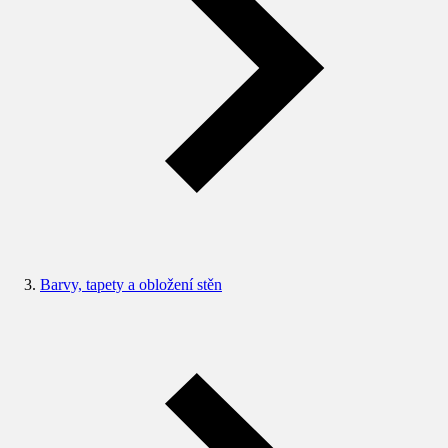
Barvy, tapety a obložení stěn