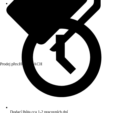
Prodej přes:
HORNBACH
Dodací lhůta cca 1-2 pracovních dní