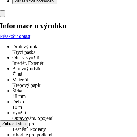
Zákaznická hodnocení
Informace o výrobku
Přeskočit oblast
Druh výrobku
Krycí páska
Oblast využití
Interiér, Exteriér
Barevný odstín
Žlutá
Materiál
Krepový papír
Šířka
48 mm
Délka
10 m
Využití
Opravování, Spojení
Vhodné pro
Zobrazit více
Těsnění, Podlahy
Vhodné pro podklad