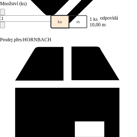
Množství (ks)
odpovídá
1 ks
ks
m
10,00 m
Prodej přes:
HORNBACH