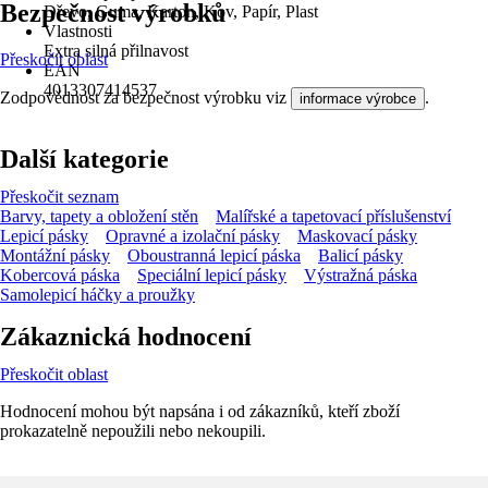
Bezpečnost výrobků
Dřevo, Guma, Karton, Kov, Papír, Plast
Vlastnosti
Extra silná přilnavost
Přeskočit oblast
EAN
4013307414537
Zodpovědnost za bezpečnost výrobku viz
.
informace výrobce
Další kategorie
Přeskočit seznam
Barvy, tapety a obložení stěn
Malířské a tapetovací příslušenství
Lepicí pásky
Opravné a izolační pásky
Maskovací pásky
Montážní pásky
Oboustranná lepicí páska
Balicí pásky
Kobercová páska
Speciální lepicí pásky
Výstražná páska
Samolepicí háčky a proužky
Zákaznická hodnocení
Přeskočit oblast
Hodnocení mohou být napsána i od zákazníků, kteří zboží
prokazatelně nepoužili nebo nekoupili.