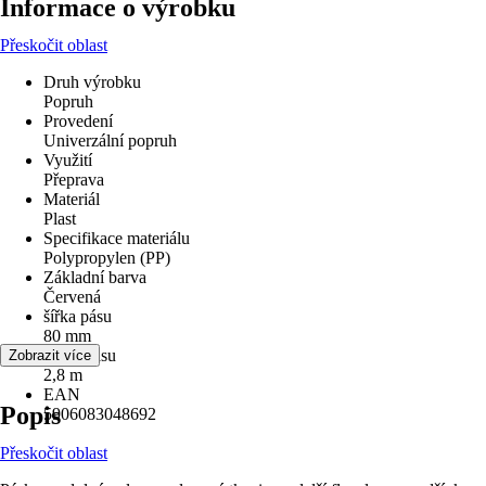
Informace o výrobku
Přeskočit oblast
Druh výrobku
Popruh
Provedení
Univerzální popruh
Využití
Přeprava
Materiál
Plast
Specifikace materiálu
Polypropylen (PP)
Základní barva
Červená
šířka pásu
80 mm
délka pásu
Zobrazit více
2,8 m
EAN
Popis
5906083048692
Přeskočit oblast