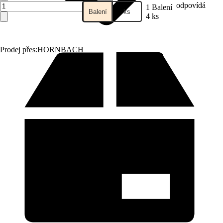
odpovídá
1 Balení
Balení
ks
4 ks
Prodej přes:
HORNBACH