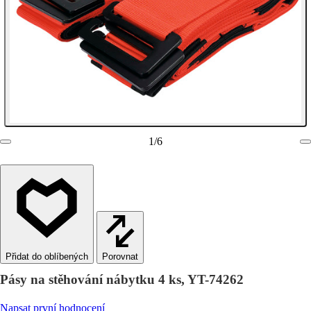
1
/
6
Porovnat
Pásy na stěhování nábytku 4 ks, YT-74262
Napsat první hodnocení