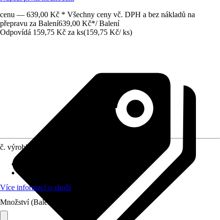
cenu — 639,00 Kč * Všechny ceny vč. DPH a bez nákladů na
přepravu za Balení
639,00 Kč
*
/
Balení
Odpovídá 159,75 Kč za ks
(
159,75 Kč
/
ks
)
č. výrobku
10558738
Druh výrobku
:
Popruh
Materiál
:
Plast
Více informací o zboží
Množství (Balení)