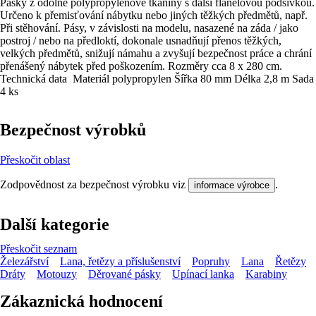
Pásky z odolné polypropylenové tkaniny s další flanelovou podšívkou.
Určeno k přemisťování nábytku nebo jiných těžkých předmětů, např.
Při stěhování. Pásy, v závislosti na modelu, nasazené na záda / jako
postroj / nebo na předloktí, dokonale usnadňují přenos těžkých,
velkých předmětů, snižují námahu a zvyšují bezpečnost práce a chrání
přenášený nábytek před poškozením. Rozměry cca 8 x 280 cm.
Technická data Materiál polypropylen Šířka 80 mm Délka 2,8 m Sada
4 ks
Bezpečnost výrobků
Přeskočit oblast
Zodpovědnost za bezpečnost výrobku viz
.
informace výrobce
Další kategorie
Přeskočit seznam
Železářství
Lana, řetězy a příslušenství
Popruhy
Lana
Řetězy
Dráty
Motouzy
Děrované pásky
Upínací lanka
Karabiny
Zákaznická hodnocení