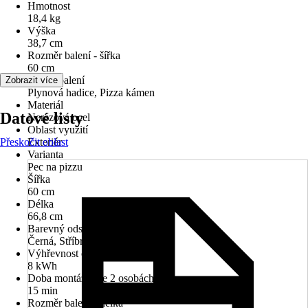
Hmotnost
18,4 kg
Výška
38,7 cm
Rozměr balení - šířka
60 cm
Obsah balení
Zobrazit více
Plynová hadice, Pizza kámen
Materiál
Datové listy
Nerezová ocel
Oblast využití
Přeskočit oblast
Exteriér
Varianta
Pec na pizzu
Šířka
60 cm
Délka
66,8 cm
Barevný odstín
Černá, Stříbrná
Výhřevnost cca
8 kWh
Doba montáže (ve 2 osobách) cca
15 min
Rozměr balení - délka