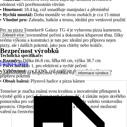
odolnost vůči povětrnostním vlivům
•
Hmotnost:
18.4 kg, což usnadňuje manipulaci a přemístění
•
Rychlá montáž:
Doba montáže ve dvou osobách je cca 15 minut
•
Vhodné pro:
Zahradu, balkón a terasu, ideální pro venkovní použití
Pec na pizzu Tenneker® Galaxy TG 4 je vybavena pizza kamenem,
který zajišťuje rovnoměrné pečení a dokonalou křupavost těsta. Díky
Zobrazit více
svému výkonu a konstrukci je tato pec ideální pro přípravu nejen
pizzy, ale i dalších pokrmů, jako jsou chleby nebo koláče.
Bezpečnost výrobků
Technická specifikace:
•
Rozměry:
Délka 66.8 cm, šířka 60 cm, výška 38.7 cm
Přeskočit oblast
•
Počet hořáků:
1, pro efektivní a rychlé pečení
•
Výhřevnost:
cca 8 kWh, což zajišťuje dostatečný výkon pro
Zodpovědnost za bezpečnost výrobku viz
.
informace výrobce
přípravu pokrmů
•
Obsah balení:
Plynová hadice a pizza kámen
Tenneker je značka známá svou kvalitou a inovativním přístupem k
výrobě grilů a pecí. S Tenneker® Galaxy TG 4 získáte nejen skvělého
pomocníka pro vaření, ale také stylový prvek do vašeho venkovního
prostoru. Objednejte si tuto pec na pizzu a objevte nové možnosti
vaření na čerstvém vzduchu.