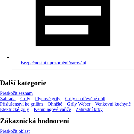
Bezpečnostní upozornění/varování
Další kategorie
Přeskočit seznam
Zahrada
Grily
Plynové grily
Grily na dřevěné uhlí
Příslušenství ke grilům
Ohniště
Grily Weber
Venkovní kuchyně
Elektrické grily
Kempingové vařiče
Zahradní krby
Zákaznická hodnocení
Přeskočit oblast