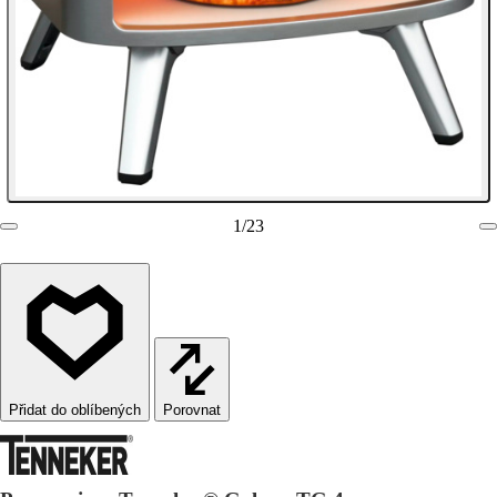
1
/
23
Porovnat