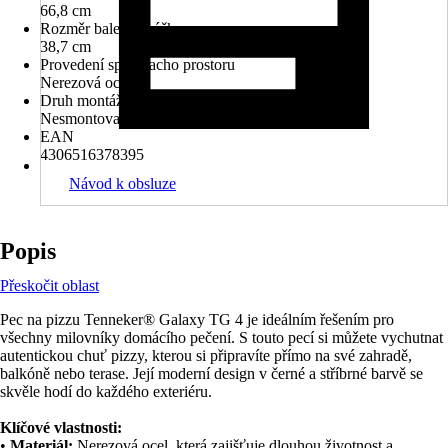
66,8 cm
Rozměr balení - výška
38,7 cm
Provedení spalovacho prostoru
Nerezová ocel
Druh montáže
Nesmontované
EAN
4306516378395
Návod k obsluze
Popis
Přeskočit oblast
Pec na pizzu Tenneker® Galaxy TG 4 je ideálním řešením pro
všechny milovníky domácího pečení. S touto pecí si můžete vychutnat
autentickou chuť pizzy, kterou si připravíte přímo na své zahradě,
balkóně nebo terase. Její moderní design v černé a stříbrné barvě se
skvěle hodí do každého exteriéru.
Klíčové vlastnosti:
•
Materiál:
Nerezová ocel, která zajišťuje dlouhou životnost a