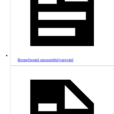
Bezpečnostní upozornění/varování