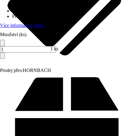
Materiál
:
Nerezová ocel
Šířka
:
60 cm
Provedení
:
Plyn
Více informací o zboží
Množství (ks)
1 ks
Prodej přes:
HORNBACH