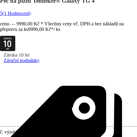
Pec na pizzu Tenneker® Galaxy TG 4
5
(1 Hodnocení)
cenu — 9990,00 Kč * Všechny ceny vč. DPH a bez nákladů na
přepravu za ks
9990,00 Kč
*
/
ks
Záruka 10 let
Záruční podmínky
č. výrobku
12152005