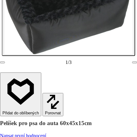
1
/
3
Porovnat
Pelíšek pro psa do auta 60x45x15cm
Napsat první hodnocení