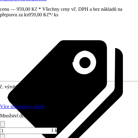
cenu — 959,00 Kč * Všechny ceny vč. DPH a bez nákladů na
přepravu za ks
959,00 Kč
*
/
ks
č. výrobku
6813701
Materiál
:
100% polyester, Kov
Více informací o zboží
Množství (ks)
1 ks