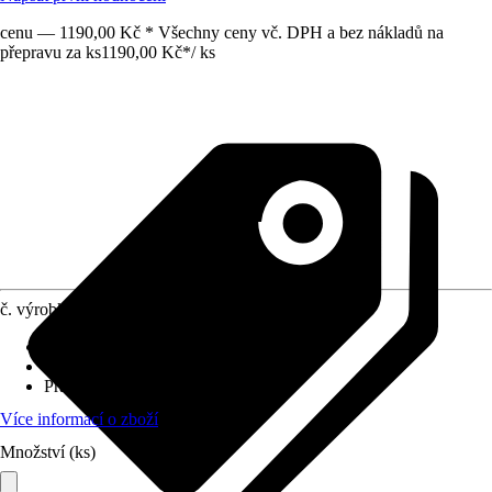
cenu — 1190,00 Kč * Všechny ceny vč. DPH a bez nákladů na
přepravu za ks
1190,00 Kč
*
/
ks
č. výrobku
10713477
Materiál potahu
:
100 % polyester
Provedení výplně
:
100 % polyester
Pratelné
:
Ano
Více informací o zboží
Množství (ks)