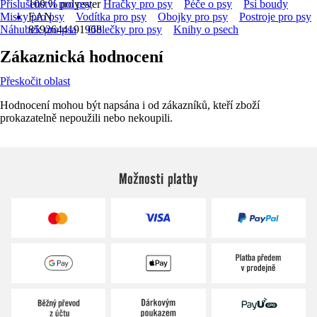
Příslušenství pro psy
100 % polyester
Hračky pro psy
Péče o psy
Psí boudy
Misky pro psy
EAN
Vodítka pro psy
Obojky pro psy
Postroje pro psy
Náhubek pro psa
8592644191968
Oblečky pro psy
Knihy o psech
Zákaznická hodnocení
Přeskočit oblast
Hodnocení mohou být napsána i od zákazníků, kteří zboží
prokazatelně nepoužili nebo nekoupili.
Možnosti platby