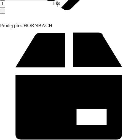
1 ks
Prodej přes:
HORNBACH