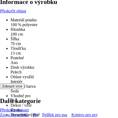
Informace o výrobku
Přeskočit oblast
Materiál potahu
100 % polyester
Hloubka
100 cm
Šířka
70 cm
Tloušťka
13 cm
Pratelné
Ano
Druh výrobku
Pelech
Oblast využití
Interiér
Základní barva
Zobrazit více
Šedá
Vhodné pro
Další kategorie
Psy
Dekor / vzor
Přeskočit seznam
Kostka
Zoo a akvaristika
Provedení výplně
Psi
Pelíšek pro psa
Krmivo pro psy