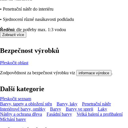
• Penetrační nátěr do interiéru
• Sjednocení různé nasákavosti podkladu
Ředění:
dle potřeby max. 1:3 vodou
Zobrazit více
Bezpečnost výrobků
Přeskočit oblast
Zodpovědnost za bezpečnost výrobku viz
.
informace výrobce
Další kategorie
Přeskočit seznam
Barvy, tapety a obložení stěn
Barvy, laky
Penetrační nátěr
Interiérové barvy, omítky
Barvy
Barvy ve spreji
Laky
Nátěry a ochrana dřeva
Fasádní barvy
Velká balení a profibalení
Míchání barev