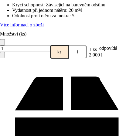
Krycí schopnost
:
Závisející na barevném odstínu
Vydatnost při jednom nátěru
:
20 m²/l
Odolnost proti otěru za mokra
:
5
Více informací o zboží
Množství (ks)
odpovídá
1 ks
ks
l
2,000 l