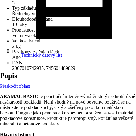
5
Typ základu
Ředitelný vodou
Dlouhodobá ochrana
10 roky
Propustnost vodní páry
Velmi vysoké
Velikost balení
2 kg
Bez konzervačních látek
Technický datový list
Ano
EAN
2007010742935, 745604489829
Popis
Přeskočit oblast
ABAMAL BASIC
je penetrační interiérový nátěr který sjednotí různé
nasákavosti podkladů. Není vhodný na nové povrchy, používá se na
místa kde je podklad suchý, čistý a ošetřený jakoukoli malířskou
barvou. Funguje jako penetrace ke zpevnění a snížení savosti materiálu
podkladové konstrukce. Produkt je paropropustný. Použití na veškeré
minerální a betonové podklady.
Hlavní vlastnosti