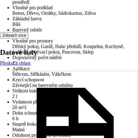
prostředí
Vhodné pro podklad
Beton, Dřevo, Omítky, Sádrokarton, Zdiva
Základní barva
Bílá
Barevný odstín
Bílá
Zobrazit více
Vhodné pro prostory
Dětský pokoj, Garáž, Hala/ předsíň, Koupelna, Kuchyně,
Datové listy
Ložnice, Obývací pokoj, Pracovna, Sklep
Doporučený počet nátěrů
Přeskočit oblast
1
Aplikace
Štětcem, Stříkáním, Válečkem
Krycí schopnost
Závisející na barevném odstínu
Velikost balení
2 l
Vydatnost při jednom nátěru
20 m²/l
Doba schnutí cca
6 h
Stupeň lesku
Matná
Odolnost proti otěru za mokra