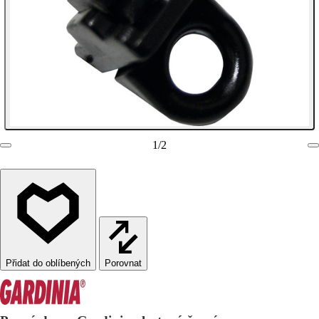
1
/
2
Porovnat