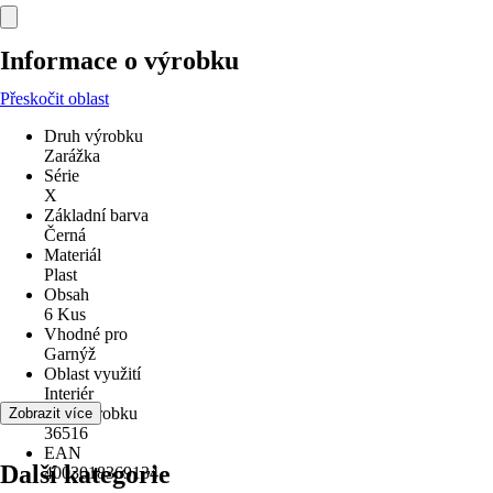
Informace o výrobku
Přeskočit oblast
Druh výrobku
Zarážka
Série
X
Základní barva
Černá
Materiál
Plast
Obsah
6 Kus
Vhodné pro
Garnýž
Oblast využití
Interiér
Kód výrobku
Zobrazit více
36516
EAN
Další kategorie
4003018369134