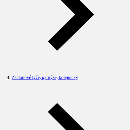
Záclonové tyče, garnýže, kolejničky