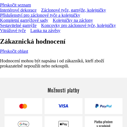
Přeskočit seznam
Interiérové dekorace
Záclonové tyče, garnýže, kolejničky
Příslušenství pro záclonové tyče a kolejničky
Kompletní garnýžové sady
Kolejničky na záclony
Sestavitelné garnýže
Koncovky pro záclonové tyče, kolejničky
Vitrážové tyče
Lanka na závěsy
Zákaznická hodnocení
Přeskočit oblast
Hodnocení mohou být napsána i od zákazníků, kteří zboží
prokazatelně nepoužili nebo nekoupili.
Možnosti platby