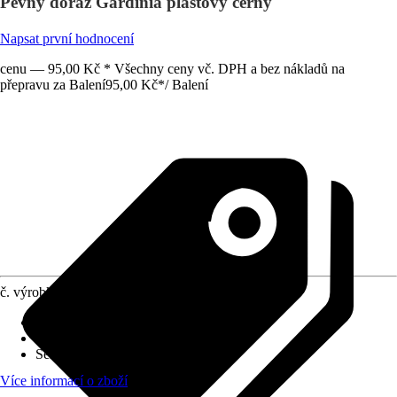
Pevný doraz Gardinia plastový černý
Napsat první hodnocení
cenu — 95,00 Kč * Všechny ceny vč. DPH a bez nákladů na
přepravu za Balení
95,00 Kč
*
/
Balení
č. výrobku
10524316
Druh výrobku
:
Zarážka
Materiál
:
Plast
Série
:
X
Více informací o zboží