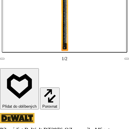
1
/
2
Porovnat