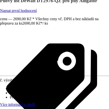
Pilový list DeWalt DT2976-QZ pro pily Alligator
Napsat první hodnocení
cenu — 2690,00 Kč * Všechny ceny vč. DPH a bez nákladů na
přepravu za ks
2690,00 Kč
*
/
ks
č. výrobku
10591978
Druh výrobku
:
Pilový list/ pilový kotouč
Provedení
:
Pilový kotouč
Průměr
:
430 mm
Více informací o zboží