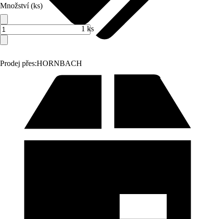
Množství (ks)
1 ks
Prodej přes:
HORNBACH