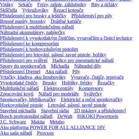
Vrtáky
Sekáče
Frézy, rašple, záhlubníky
Bity a držáky
Sklíčidla
Vykružováky
Řezací kotouče
Příslušenství pro brusky a leštičky
Příslušenství pro pily
Brusné papíry, brousky
Drátěné kartáče
Příslušenství k multifunkčnímu nářadí
Náhradní akumulátory, nabíječky
Příslušenství k vysokotlakým čističům, vysavačům a čisticí technice
Příslušenství ke kompresorům
Příslušenství k horkovzdušným pistolím
Příslušenství pro letování, pájení, tavné pistole, hořáky
Příslušenství pro sváření
Hadice pro pneumatické nářadí
Spony do sponkovaček
Míchadla
Náhradní díly
Příslušenství Dremel
Aku nářadí
Pily
Vrtačky, kladiva, aku šroubováky
Vysavače, čističe, tepovače
Vysokotlaké čističe
Brusky
Hoblíky, frézky
Řezačky
Multifunkční nářadí
Elektrocentrály
Kompresory
Zpracování kovů
Nářadí pro modeláře
Svářečky
Sponkovačky, hřebíkovačky
Elektrické a ruční sponkovačky
Horkovzdušné pistole
Letování, pájení, tavné pistole
Stavební míchadla
Stavební rádia
3D tiskárny a příslušenství
Bosch profesionální nářadí
DeWalt
HiKOKI Powertools
J.C. Schwarz
Makita
Metabo
Aku platforma POWER FOR ALL ALLIANCE 18V
Aku sada nářadí
Proxxon