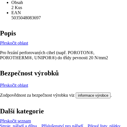
Obsah
2 Kus
EAN
5035048083697
Popis
Přeskočit oblast
Pro řezání perforovaných cihel (např. POROTON®,
POROTHERM®, UNIPOR®) do třídy pevnosti 20 N/mm2
Bezpečnost výrobků
Přeskočit oblast
Zodpovědnost za bezpečnost výrobku viz
.
informace výrobce
Další kategorie
Přeskočit seznam
Stroje, nářadí a dílna
Příslušenství pro nářadí
Pilové listy, plátky