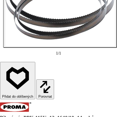
1
/
1
Porovnat