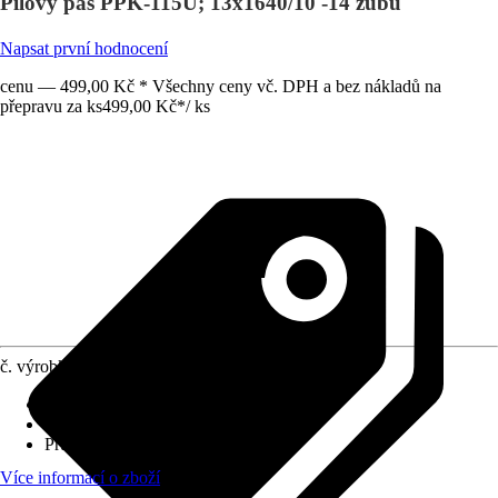
Pilový pás PPK-115U; 13x1640/10 -14 zubů
Napsat první hodnocení
cenu — 499,00 Kč * Všechny ceny vč. DPH a bez nákladů na
přepravu za ks
499,00 Kč
*
/
ks
č. výrobku
5228457
Druh výrobku
:
Pilový list/ pilový kotouč
Provedení
:
Brusný hrnec
Průměr
:
1 640 mm
Více informací o zboží