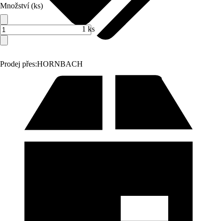
Množství (ks)
1 ks
Prodej přes:
HORNBACH