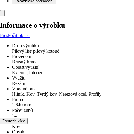
Zákaznická hodnocení
Informace o výrobku
Přeskočit oblast
Druh výrobku
Pilový list/ pilový kotouč
Provedení
Brusný hrnec
Oblast využití
Exteriér, Interiér
Využití
Řezání
Vhodné pro
Hliník, Kov, Tvrdý kov, Nerezová ocel, Profily
Průměr
1 640 mm
Počet zubů
14
Materiál
Zobrazit více
Kov
Obsah