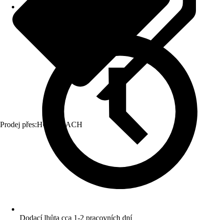
Prodej přes:
HORNBACH
Dodací lhůta cca 1-2 pracovních dní