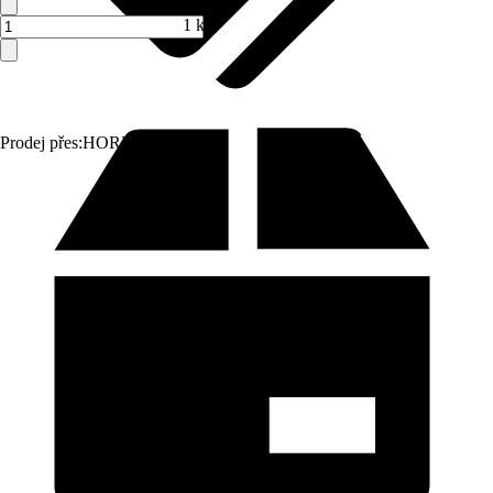
1 ks
Prodej přes:
HORNBACH