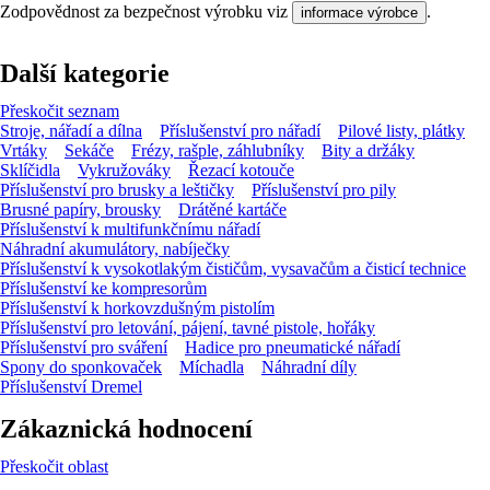
Zodpovědnost za bezpečnost výrobku viz
.
informace výrobce
Další kategorie
Přeskočit seznam
Stroje, nářadí a dílna
Příslušenství pro nářadí
Pilové listy, plátky
Vrtáky
Sekáče
Frézy, rašple, záhlubníky
Bity a držáky
Sklíčidla
Vykružováky
Řezací kotouče
Příslušenství pro brusky a leštičky
Příslušenství pro pily
Brusné papíry, brousky
Drátěné kartáče
Příslušenství k multifunkčnímu nářadí
Náhradní akumulátory, nabíječky
Příslušenství k vysokotlakým čističům, vysavačům a čisticí technice
Příslušenství ke kompresorům
Příslušenství k horkovzdušným pistolím
Příslušenství pro letování, pájení, tavné pistole, hořáky
Příslušenství pro sváření
Hadice pro pneumatické nářadí
Spony do sponkovaček
Míchadla
Náhradní díly
Příslušenství Dremel
Zákaznická hodnocení
Přeskočit oblast