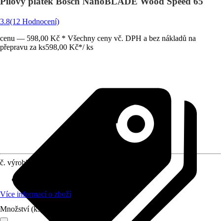
Pilový plátek Bosch NanoBLADE Wood Speed 65
3.8
(12 Hodnocení)
cenu — 598,00 Kč * Všechny ceny vč. DPH a bez nákladů na
přepravu za ks
598,00 Kč
*
/
ks
č. výrobku
6358529
Druh výrobku
:
Pilový list/ pilový kotouč
Více informací o zboží
Množství (ks)