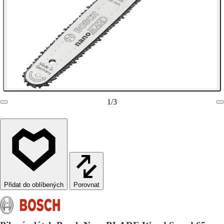
1
/
3
Porovnat