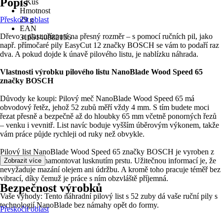
Popis
1 Kus
Hmotnost
Přeskočit oblast
29 g
EAN
Dřevo a plast uříznuté na přesný rozměr – s pomocí ručních pil, jako
3165140882156
např. přímočaré pily EasyCut 12 značky BOSCH se vám to podaří raz
dva. A pokud dojde k únavě pilového listu, je nablízku náhrada.
Vlastnosti výrobku pilového listu NanoBlade Wood Speed 65
značky BOSCH
Důvody ke koupi: Pilový meč NanoBlade Wood Speed 65 má
obvodový řetěz, jehož 52 zubů měří vždy 4 mm. S tím budete moci
řezat přesně a bezpečně až do hloubky 65 mm včetně ponorných řezů
– venku i vevnitř. List navíc boduje vyšším úběrovým výkonem, takže
vám práce půjde rychleji od ruky než obvykle.
Pilový list NanoBlade Wood Speed 65 značky BOSCH je vyroben z
kovu a lze ho namontovat lusknutím prstu. Užitečnou informací je, že
Zobrazit více
nevyžaduje mazání olejem ani údržbu. A kromě toho pracuje téměř bez
vibrací, díky čemuž je práce s ním obzvláště příjemná.
Bezpečnost výrobků
Vaše výhody: Tento náhradní pilový list s 52 zuby dá vaše ruční pily s
technologií NanoBlade bez námahy opět do formy.
Přeskočit oblast