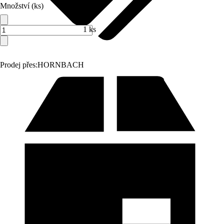
Množství (ks)
1 ks
Prodej přes:
HORNBACH