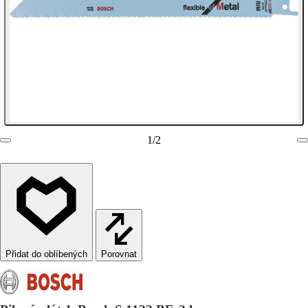
1
/
2
Porovnat