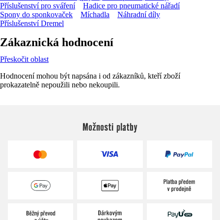
Příslušenství pro sváření
Hadice pro pneumatické nářadí
Spony do sponkovaček
Míchadla
Náhradní díly
Příslušenství Dremel
Zákaznická hodnocení
Přeskočit oblast
Hodnocení mohou být napsána i od zákazníků, kteří zboží
prokazatelně nepoužili nebo nekoupili.
Možnosti platby