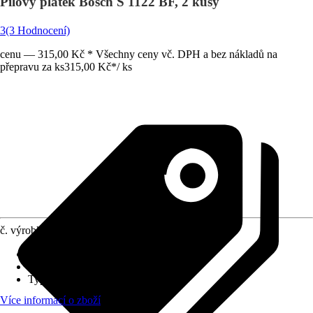
Pilový plátek Bosch S 1122 BF, 2 kusy
3
(3 Hodnocení)
cenu — 315,00 Kč * Všechny ceny vč. DPH a bez nákladů na
přepravu za ks
315,00 Kč
*
/
ks
č. výrobku
952432
Provedení
:
Pilový list do pily ocasky
Uchycovací násada
:
1/2" U úchyt
Typ řezu
:
V zákrytu, Rovné, Jemné
Více informací o zboží