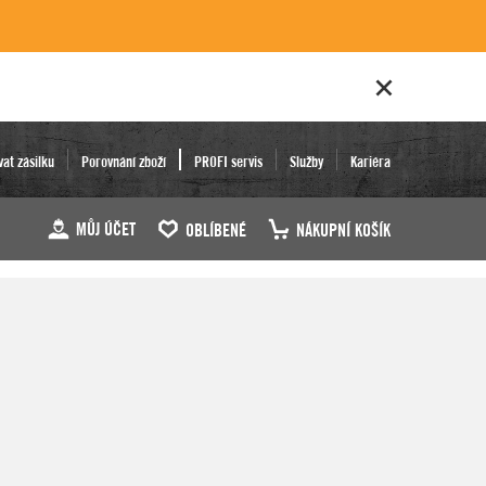
vat zásilku
Porovnání zboží
PROFI servis
Služby
Kariéra
MŮJ ÚČET
OBLÍBENÉ
NÁKUPNÍ KOŠÍK