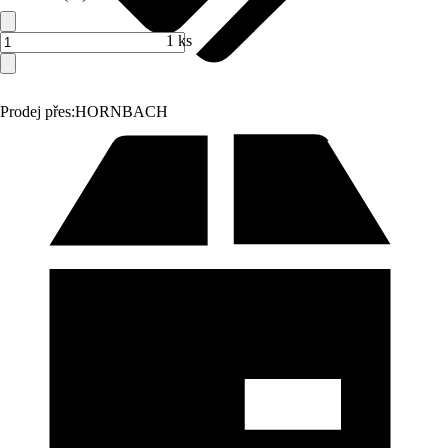
1 ks
Prodej přes:
HORNBACH