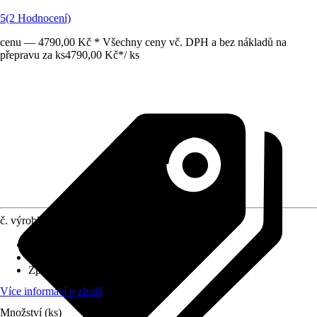
5
(2 Hodnocení)
cenu — 4790,00 Kč * Všechny ceny vč. DPH a bez nákladů na
přepravu za ks
4790,00 Kč
*
/
ks
č. výrobku
8607776
Výtlačný výkon
:
6 m³/h
Rozměry (DxŠxV)
:
64 x 39 x 43 cm
Způsob upevnění
:
K postavení
Více informací o zboží
Množství (ks)