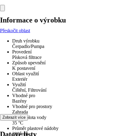
Informace o výrobku
Přeskočit oblast
Druh výrobku
Čerpadlo/Pumpa
Provedení
Písková filtrace
Způsob upevnění
K postavení
Oblast využití
Exteriér
Využití
Čištění, Filtrování
Vhodné pro
Bazény
Vhodné pro prostory
Zahrada
max. teplota vody
Zobrazit více
35 °C
Průměr plastové nádoby
Datové listy
390 mm