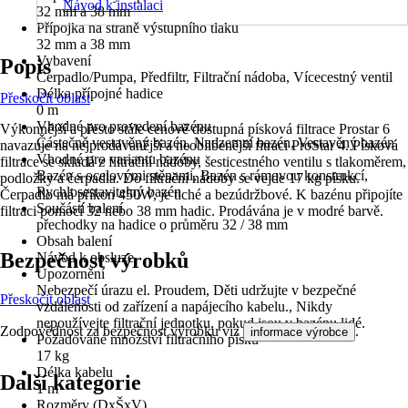
Návod k instalaci
32 mm a 38 mm
Přípojka na straně výstupního tlaku
32 mm a 38 mm
Vybavení
Popis
Čerpadlo/Pumpa, Předfiltr, Filtrační nádoba, Vícecestný ventil
Délka přípojné hadice
Přeskočit oblast
0 m
Vhodné pro provedení bazénu
Výkonnější a přesto stále cenově dostupná písková filtrace Prostar 6
Částečně vestavěný bazén, Nadzemní bazén, Vestavěný bazén
navazuje na nejprodávanější a neoblibenější fitraci ProStar 4. Písková
Vhodné pro variantu bazénu
filtrace se skladá z filtrační nádoby, šesticestného ventilu s tlakoměrem,
Bazén s ocelovými stěnami, Bazén s rámovou konstrukcí,
podložky a čerpadla. Do filtrační nádoby se vejde 17 kg písku.
Rychlosestavitelný bazén
Čerpadlo má příkon 450W, je tiché a bezúdržbové. K bazénu připojíte
Součástí balení
filtraci pomocí 32 nebo 38 mm hadic. Prodávána je v modré barvě.
přechodky na hadice o průměru 32 / 38 mm
Obsah balení
Bezpečnost výrobků
Návod k obsluze
Upozornění
Nebezpečí úrazu el. Proudem, Děti udržujte v bezpečné
Přeskočit oblast
vzdálenosti od zařízení a napájecího kabelu., Nikdy
nepoužívejte filtrační jednotku, pokud jsou v bazénu lidé.
Zodpovědnost za bezpečnost výrobku viz
.
informace výrobce
Požadované množství filtračního písku
17 kg
Délka kabelu
Další kategorie
1 m
Rozměry (DxŠxV)