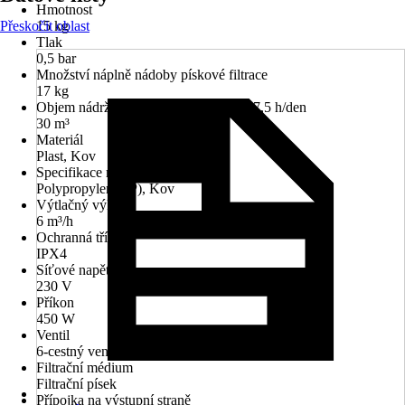
Hmotnost
Přeskočit oblast
15 kg
Tlak
0,5 bar
Množství náplně nádoby pískové filtrace
17 kg
Objem nádrže při max.provozní době 7,5 h/den
30 m³
Materiál
Plast, Kov
Specifikace materiálu
Polypropylen (PP), Kov
Výtlačný výkon
6 m³/h
Ochranná třída
IPX4
Síťové napětí
230 V
Příkon
450 W
Ventil
6-cestný ventil
Filtrační médium
Filtrační písek
Přípojka na výstupní straně