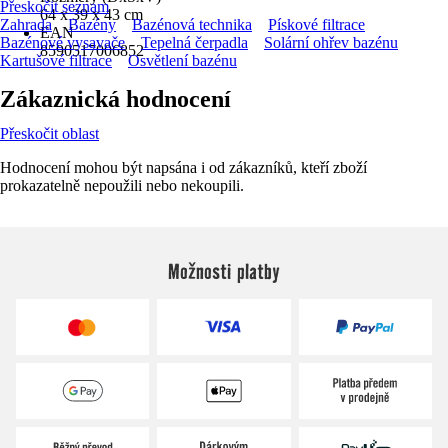
Přeskočit seznam
64 x 39 x 43 cm
Zahrada
Bazény
Bazénová technika
Pískové filtrace
EAN
Bazénové vysavače
Tepelná čerpadla
Solární ohřev bazénu
8590517006852
Kartušové filtrace
Osvětlení bazénu
Zákaznická hodnocení
Přeskočit oblast
Hodnocení mohou být napsána i od zákazníků, kteří zboží
prokazatelně nepoužili nebo nekoupili.
Možnosti platby